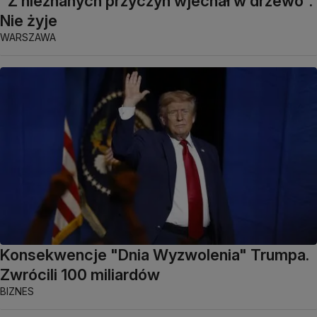
"Z nieznanych przyczyn wjechał w drzewo".
Nie żyje
WARSZAWA
Konsekwencje "Dnia Wyzwolenia" Trumpa.
Zwrócili 100 miliardów
BIZNES