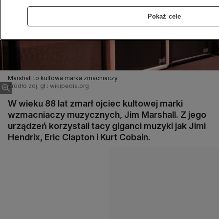
Pokaż cele
Marshall to kultowa marka zmacniaczy
Źródło zdj. gł.: wikipedia.org
W wieku 88 lat zmarł ojciec kultowej marki
wzmacniaczy muzycznych, Jim Marshall. Z jego
urządzeń korzystali tacy giganci muzyki jak Jimi
Hendrix, Eric Clapton i Kurt Cobain.