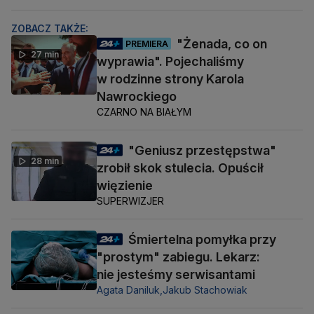
ZOBACZ TAKŻE:
"Żenada, co on
PREMIERA
27 min
wyprawia". Pojechaliśmy
w rodzinne strony Karola
Nawrockiego
CZARNO NA BIAŁYM
"Geniusz przestępstwa"
28 min
zrobił skok stulecia. Opuścił
więzienie
SUPERWIZJER
Śmiertelna pomyłka przy
"prostym" zabiegu. Lekarz:
nie jesteśmy serwisantami
Agata Daniluk,
Jakub Stachowiak