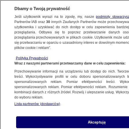
Dbamy o Twoją prywatność
Jeśli użytkownik wyrazi na to zgodę, my, nasze
podmioty stowarzys
Partnerów IAB oraz
30
innych Zaufanych Partnerów może przechowywa
użytkownika i uzyskiwać do nich dostęp w celu zapewnienia bardzi
przeglądania. Odbywa się to poprzez przetwarzanie danych os
przeglądania przechowywanych w plikach cookie. Użytkownik może udzie
KULTURA I STYL
się przetwarzaniu w oparciu o uzasadniony interes w dowolnym momencie
plików cookie i reklam”.
Slash: "Jego wzmacniacze będą żyły
Polityka Prywatności
WIECZNIE"
Wraz z naszymi partnerami przetwarzamy dane w celu zapewnienia:
Przechowywanie informacji na urządzeniu lub dostęp do nich. Tworzeni
5.04.2012, 15:16
Aktualizacja:
5.04.2012, 15:55
treści. Wykorzystywanie profili w celu doboru spersonalizowanych tr
spersonalizowanych reklam. Pomiar efektywności treści. Wyko
spersonalizowanych reklam. Pomiar efektywności reklam. Rozumienie o
Udostępnij
kombinacji danych z różnych źródeł. Rozwój i ulepszanie usług. Wykor
do wyboru reklam.
Lista partnerów (dostawców)
Akceptuję