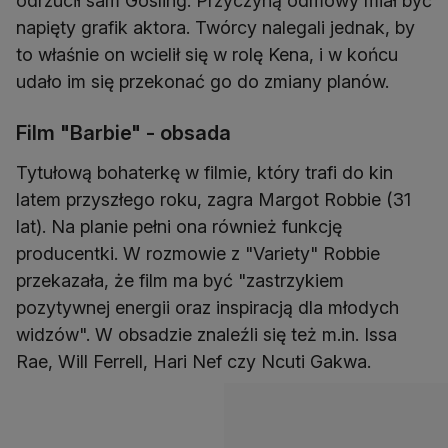
odrzucił sam Gosling. Przyczyną odmowy miał być
napięty grafik aktora. Twórcy nalegali jednak, by
to właśnie on wcielił się w rolę Kena, i w końcu
udało im się przekonać go do zmiany planów.
Film "Barbie" - obsada
Tytułową bohaterkę w filmie, który trafi do kin
latem przyszłego roku, zagra Margot Robbie (31
lat). Na planie pełni ona również funkcję
producentki. W rozmowie z "Variety" Robbie
przekazała, że film ma być "zastrzykiem
pozytywnej energii oraz inspiracją dla młodych
widzów". W obsadzie znaleźli się też m.in. Issa
Rae, Will Ferrell, Hari Nef czy Ncuti Gakwa.