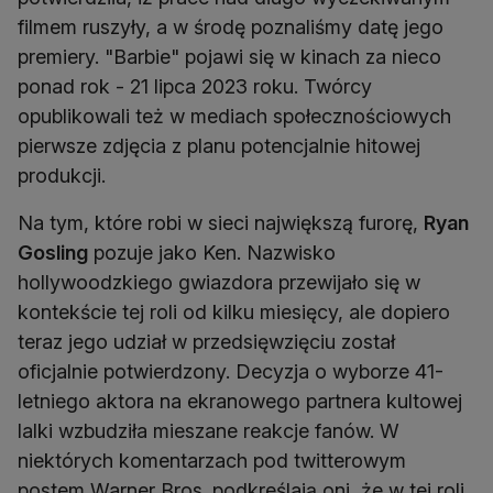
filmem ruszyły, a w środę poznaliśmy datę jego
premiery. "Barbie" pojawi się w kinach za nieco
ponad rok - 21 lipca 2023 roku. Twórcy
opublikowali też w mediach społecznościowych
pierwsze zdjęcia z planu potencjalnie hitowej
produkcji.
Na tym, które robi w sieci największą furorę,
Ryan
Gosling
pozuje jako Ken. Nazwisko
hollywoodzkiego gwiazdora przewijało się w
kontekście tej roli od kilku miesięcy, ale dopiero
teraz jego udział w przedsięwzięciu został
oficjalnie potwierdzony. Decyzja o wyborze 41-
letniego aktora na ekranowego partnera kultowej
lalki wzbudziła mieszane reakcje fanów. W
niektórych komentarzach pod twitterowym
postem Warner Bros. podkreślają oni, że w tej roli