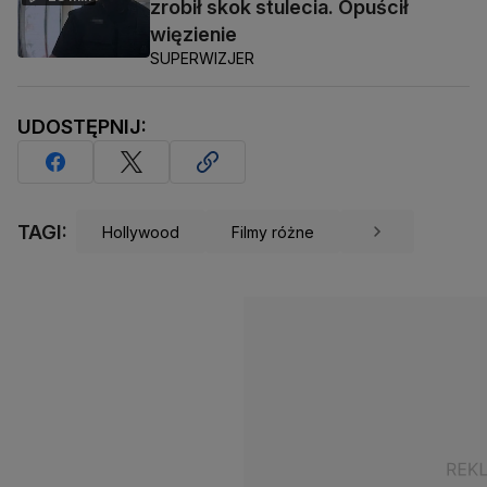
zrobił skok stulecia. Opuścił
więzienie
SUPERWIZJER
UDOSTĘPNIJ:
TAGI:
Hollywood
Filmy różne