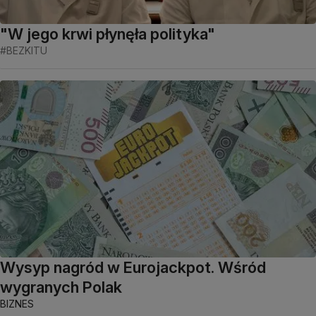
"W jego krwi płynęła polityka"
#BEZKITU
Wysyp nagród w Eurojackpot. Wśród
wygranych Polak
BIZNES