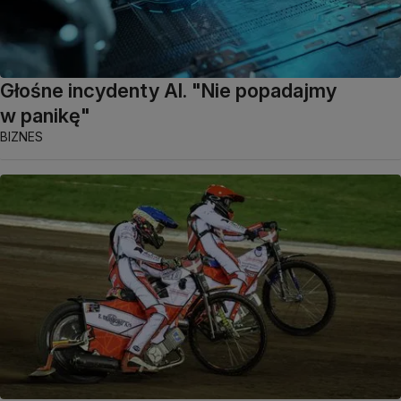
Głośne incydenty AI. "Nie popadajmy
w panikę"
BIZNES