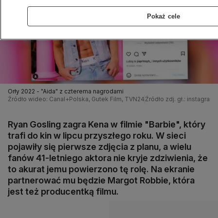
Pokaż cele
Orły 2022 - "Aida" z czterema nagrodami
Źródło wideo: Canal+Polska, Gutek Film, TVN24
Źródło zdj. gł.: instagra
Ryan Gosling zagra Kena w filmie "Barbie", który
trafi do kin w lipcu przyszłego roku. W sieci
pojawiły się pierwsze zdjęcia z planu, a wielu
fanów 41-letniego aktora nie kryje zdziwienia, że
to akurat jemu powierzono tę rolę. Na ekranie
partnerować mu będzie Margot Robbie, która
jest też producentką filmu.