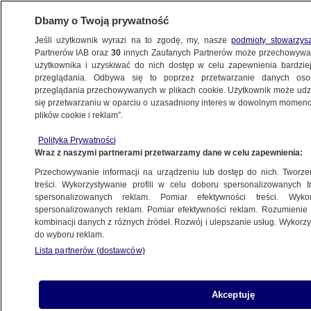
Dbamy o Twoją prywatność
Jeśli użytkownik wyrazi na to zgodę, my, nasze
podmioty stowarzys
Partnerów IAB oraz
30
innych Zaufanych Partnerów może przechowywa
użytkownika i uzyskiwać do nich dostęp w celu zapewnienia bardzi
przeglądania. Odbywa się to poprzez przetwarzanie danych os
przeglądania przechowywanych w plikach cookie. Użytkownik może udzie
KULTURA I STYL
się przetwarzaniu w oparciu o uzasadniony interes w dowolnym momencie
plików cookie i reklam”.
41-letni Ryan Gosling pozuje jako Ken
Polityka Prywatności
na planie "Barbie". Twórcy podali datę
Wraz z naszymi partnerami przetwarzamy dane w celu zapewnienia:
premiery
Przechowywanie informacji na urządzeniu lub dostęp do nich. Tworzeni
treści. Wykorzystywanie profili w celu doboru spersonalizowanych tr
16.06.2022, 12:16
spersonalizowanych reklam. Pomiar efektywności treści. Wyko
spersonalizowanych reklam. Pomiar efektywności reklam. Rozumienie o
kombinacji danych z różnych źródeł. Rozwój i ulepszanie usług. Wykor
Udostępnij
do wyboru reklam.
Lista partnerów (dostawców)
Akceptuję