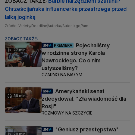
ZOBACZ TAKŻE:
Barbie narzędziem szatana?
Chrześcijańska influencerka przestrzega przed
lalką joginką
Źródło: Variety/Deadline
Autorka/Autor: kgo//am
ZOBACZ TAKŻE:
Pojechaliśmy
PREMIERA
27 min
w rodzinne strony Karola
Nawrockiego. Co o nim
usłyszeliśmy?
CZARNO NA BIAŁYM
Amerykański senat
38 min
zdecydował. "Zła wiadomość dla
Rosji"
ROZMOWY NA SZCZYCIE
"Geniusz przestępstwa"
28 min