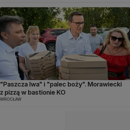
"Paszcza lwa" i "palec boży". Morawiecki
z pizzą w bastionie KO
WROCŁAW