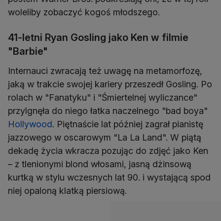
woleliby zobaczyć kogoś młodszego.
41-letni Ryan Gosling jako Ken w filmie
"Barbie"
Internauci zwracają też uwagę na metamorfozę,
jaką w trakcie swojej kariery przeszedł Gosling. Po
rolach w "Fanatyku" i "Śmiertelnej wyliczance"
przylgnęła do niego łatka naczelnego "bad boya"
Hollywood
. Piętnaście lat później zagrał pianistę
jazzowego w oscarowym "La La Land". W piątą
dekadę życia wkracza pozując do zdjęć jako Ken
– z tlenionymi blond włosami, jasną dżinsową
kurtką w stylu wczesnych lat 90. i wystającą spod
niej opaloną klatką piersiową.