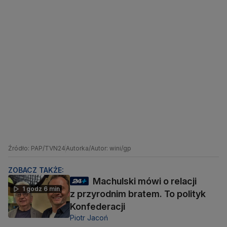
Źródło: PAP/TVN24
Autorka/Autor: wini/gp
ZOBACZ TAKŻE:
Machulski mówi o relacji
1 godz 6 min
z przyrodnim bratem. To polityk
Konfederacji
Piotr Jacoń