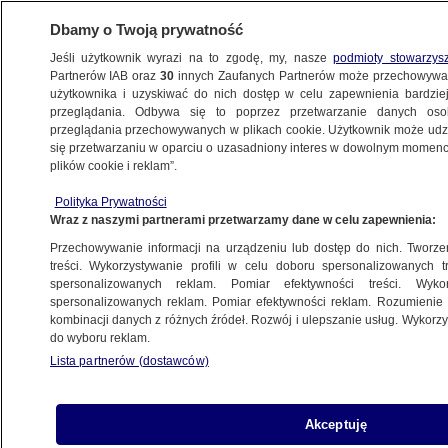
Dbamy o Twoją prywatność
Jeśli użytkownik wyrazi na to zgodę, my, nasze
podmioty stowarzys
Partnerów IAB oraz
30
innych Zaufanych Partnerów może przechowywa
użytkownika i uzyskiwać do nich dostęp w celu zapewnienia bardzi
przeglądania. Odbywa się to poprzez przetwarzanie danych os
przeglądania przechowywanych w plikach cookie. Użytkownik może udzie
KRAKÓW
się przetwarzaniu w oparciu o uzasadniony interes w dowolnym momencie
plików cookie i reklam”.
Był poszukiwany. Wpadł, bo wyrzucał
Polityka Prywatności
z samochodu butelki
Wraz z naszymi partnerami przetwarzamy dane w celu zapewnienia:
Przechowywanie informacji na urządzeniu lub dostęp do nich. Tworzeni
20.11.2020, 12:57
treści. Wykorzystywanie profili w celu doboru spersonalizowanych tr
spersonalizowanych reklam. Pomiar efektywności treści. Wyko
spersonalizowanych reklam. Pomiar efektywności reklam. Rozumienie o
Udostępnij
kombinacji danych z różnych źródeł. Rozwój i ulepszanie usług. Wykor
do wyboru reklam.
Lista partnerów (dostawców)
Akceptuję