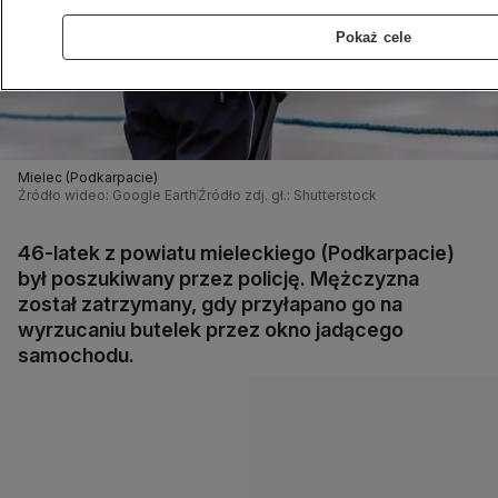
Pokaż cele
Mielec (Podkarpacie)
Źródło wideo: Google Earth
Źródło zdj. gł.: Shutterstock
46-latek z powiatu mieleckiego (Podkarpacie)
był poszukiwany przez policję. Mężczyzna
został zatrzymany, gdy przyłapano go na
wyrzucaniu butelek przez okno jadącego
samochodu.