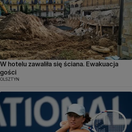
W hotelu zawaliła się ściana. Ewakuacja
gości
OLSZTYN