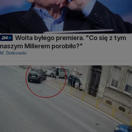
Wolta byłego premiera. "Co się z tym
naszym Millerem porobiło?"
M. Złotkowski