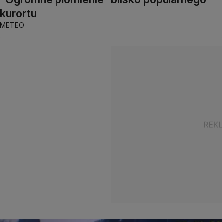
kurortu
METEO