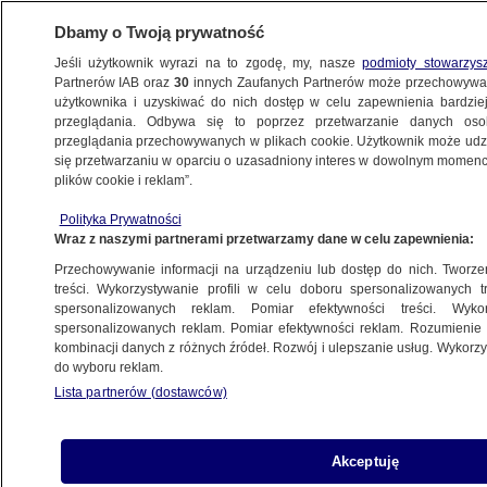
Dbamy o Twoją prywatność
Jeśli użytkownik wyrazi na to zgodę, my, nasze
podmioty stowarzys
Partnerów IAB oraz
30
innych Zaufanych Partnerów może przechowywa
użytkownika i uzyskiwać do nich dostęp w celu zapewnienia bardzi
przeglądania. Odbywa się to poprzez przetwarzanie danych os
przeglądania przechowywanych w plikach cookie. Użytkownik może udzie
KATOWICE
się przetwarzaniu w oparciu o uzasadniony interes w dowolnym momencie
plików cookie i reklam”.
Jechał o 80 km/h za szybko. Ma na koncie
Polityka Prywatności
15 punktów karnych i wysoki mandat
Wraz z naszymi partnerami przetwarzamy dane w celu zapewnienia:
do zapłaty
Przechowywanie informacji na urządzeniu lub dostęp do nich. Tworzeni
treści. Wykorzystywanie profili w celu doboru spersonalizowanych tr
10.08.2024, 13:39
spersonalizowanych reklam. Pomiar efektywności treści. Wyko
spersonalizowanych reklam. Pomiar efektywności reklam. Rozumienie o
kombinacji danych z różnych źródeł. Rozwój i ulepszanie usług. Wykor
Udostępnij
do wyboru reklam.
Lista partnerów (dostawców)
Akceptuję