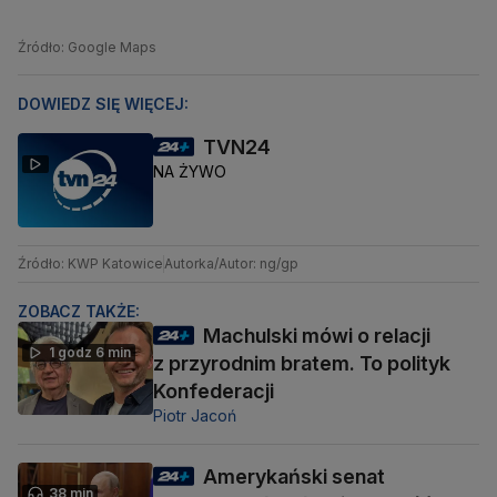
Źródło: Google Maps
DOWIEDZ SIĘ WIĘCEJ:
TVN24
NA ŻYWO
Źródło: KWP Katowice
Autorka/Autor: ng/gp
ZOBACZ TAKŻE:
Machulski mówi o relacji
1 godz 6 min
z przyrodnim bratem. To polityk
Konfederacji
Piotr Jacoń
Amerykański senat
38 min