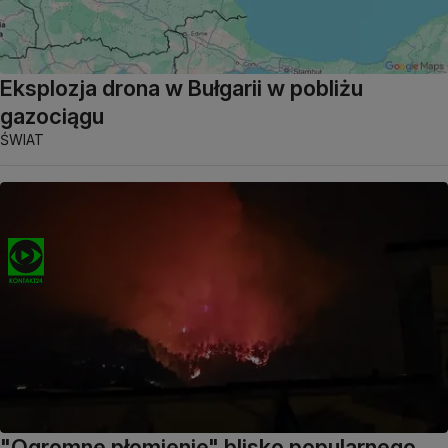
Eksplozja drona w Bułgarii w pobliżu
gazociągu
ŚWIAT
"Ogromne płomienie" blisko popularnego