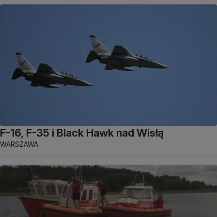
F-16, F-35 i Black Hawk nad Wisłą
WARSZAWA