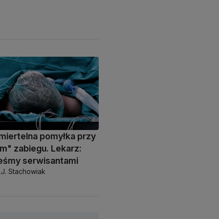
miertelna pomyłka przy
m" zabiegu. Lekarz:
teśmy serwisantami
,
J. Stachowiak