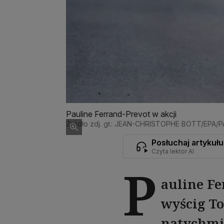
Pauline Ferrand-Prevot w akcji
Źródło zdj. gł.: JEAN-CHRISTOPHE BOTT/EPA/
Posłuchaj artykułu
Czyta lektor AI
P
auline Fe
wyścig To
natychmia