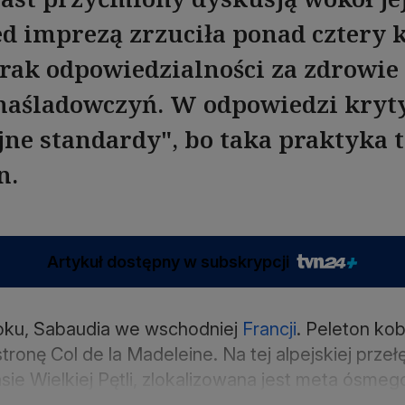
d imprezą zrzuciła ponad cztery 
brak odpowiedzialności za zdrowie 
aśladowczyń. W odpowiedzi krytyc
jne standardy", bo taka praktyka 
n.
Artykuł dostępny w subskrypcji
roku, Sabaudia we wschodniej
Francji
. Peleton ko
ronę Col de la Madeleine. Na tej alpejskiej przełę