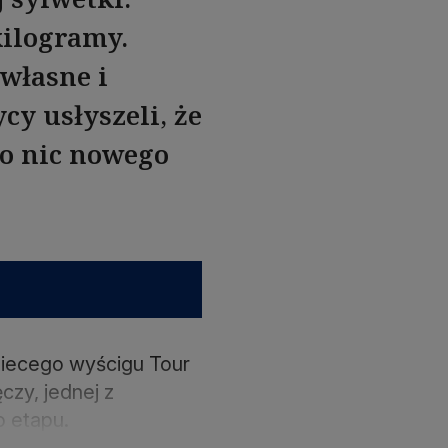
kilogramy.
własne i
y usłyszeli, że
to nic nowego
biecego wyścigu Tour
czy, jednej z