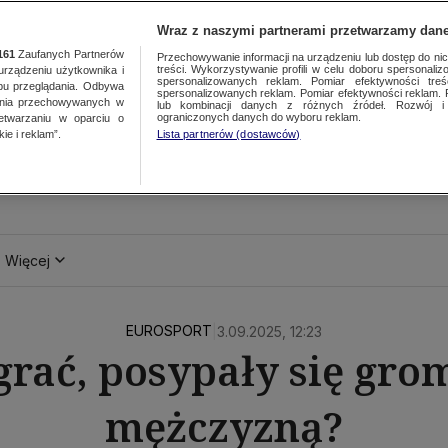
Wraz z naszymi partnerami przetwarzamy dane
161
Zaufanych Partnerów
Przechowywanie informacji na urządzeniu lub dostęp do nich.
treści. Wykorzystywanie profili w celu doboru spersonalizo
ządzeniu użytkownika i
spersonalizowanych reklam. Pomiar efektywności treś
bu przeglądania. Odbywa
spersonalizowanych reklam. Pomiar efektywności reklam. 
ania przechowywanych w
lub kombinacji danych z różnych źródeł. Rozwój i 
ograniczonych danych do wyboru reklam.
zetwarzaniu w oparciu o
ie i reklam”.
Lista partnerów (dostawców)
Więcej
EUROSPORT
|
3.09.2025, 12:23
rać, posypały się gro
mężczyzną?