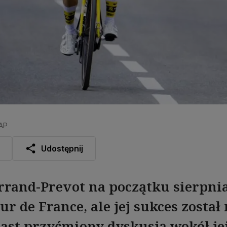
PAP
Udostępnij
rrand-Prevot na początku sierpni
ur de France, ale jej sukces został
st przyćmiony dyskusją wokół jej