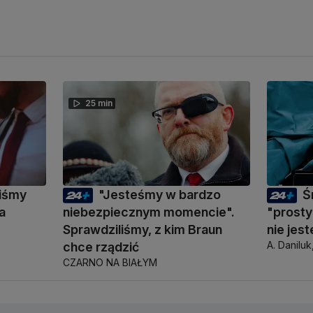
25 min
liśmy
"Jesteśmy w bardzo
Ś
a
niebezpiecznym momencie".
"prosty
Sprawdziliśmy, z kim Braun
nie jes
A. Daniluk
chce rządzić
CZARNO NA BIAŁYM