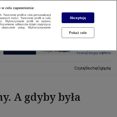
 w celu zapewnienia:
 Tworzenie profili w celu personalizacji
Akceptuję
wanych treści. Tworzenie profili w celu
ci. Wykorzystanie profili do wyboru
Rozumienie odbiorców dzięki statystyce
ulepszanie usług. Wykorzystywanie
Pokaż cele
SUBSKRYBUJ
Przejdź do
Szukaj
Zaloguj się
Menu
Czytaj
Słuchaj
Oglądaj
my. A gdyby była