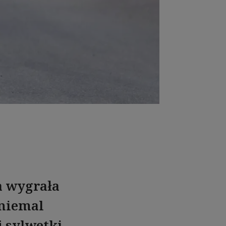
a wygrała
 niemal
 sylwetki.