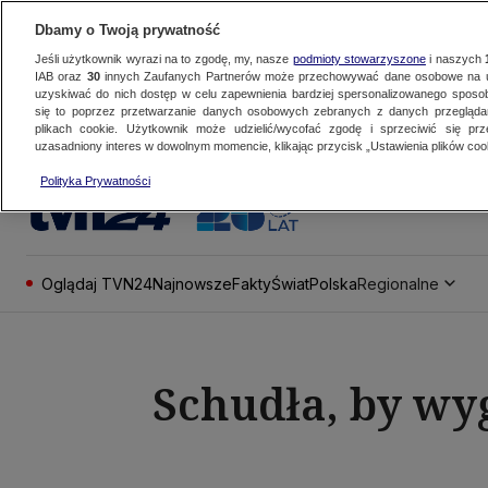
Dbamy o Twoją prywatność
Jeśli użytkownik wyrazi na to zgodę, my, nasze
podmioty stowarzyszone
i naszych
IAB oraz
30
innych Zaufanych Partnerów może przechowywać dane osobowe na ur
uzyskiwać do nich dostęp w celu zapewnienia bardziej spersonalizowanego sposo
się to poprzez przetwarzanie danych osobowych zebranych z danych przegląd
plikach cookie. Użytkownik może udzielić/wycofać zgodę i sprzeciwić się pr
uzasadniony interes w dowolnym momencie, klikając przycisk „Ustawienia plików cook
Polityka Prywatności
Oglądaj TVN24
Najnowsze
Fakty
Świat
Polska
Regionalne
Schudła, by wyg