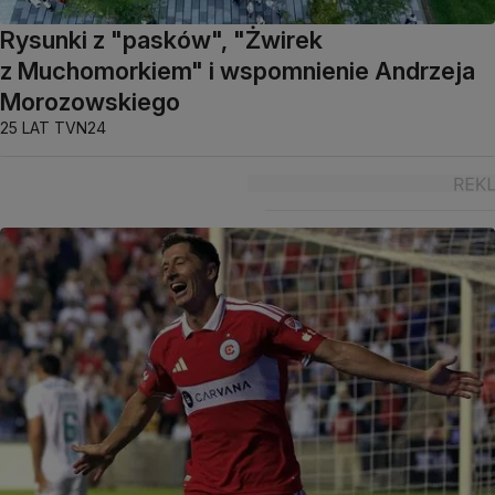
Rysunki z "pasków", "Żwirek
z Muchomorkiem" i wspomnienie Andrzeja
Morozowskiego
25 LAT TVN24