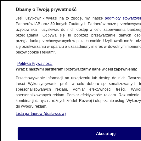
Dbamy o Twoją prywatność
Jeśli użytkownik wyrazi na to zgodę, my, nasze
podmioty stowarzys
Partnerów IAB oraz
30
innych Zaufanych Partnerów może przechowywa
użytkownika i uzyskiwać do nich dostęp w celu zapewnienia bardzi
przeglądania. Odbywa się to poprzez przetwarzanie danych os
przeglądania przechowywanych w plikach cookie. Użytkownik może udzie
CIEKAWOSTKI
się przetwarzaniu w oparciu o uzasadniony interes w dowolnym momencie
plików cookie i reklam”.
Coraz grubsza armia USA
Polityka Prywatności
Wraz z naszymi partnerami przetwarzamy dane w celu zapewnienia:
12.12.2012, 06:19
Przechowywanie informacji na urządzeniu lub dostęp do nich. Tworzeni
treści. Wykorzystywanie profili w celu doboru spersonalizowanych tr
Udostępnij
spersonalizowanych reklam. Pomiar efektywności treści. Wyko
spersonalizowanych reklam. Pomiar efektywności reklam. Rozumienie o
kombinacji danych z różnych źródeł. Rozwój i ulepszanie usług. Wykor
do wyboru reklam.
Lista partnerów (dostawców)
Akceptuję