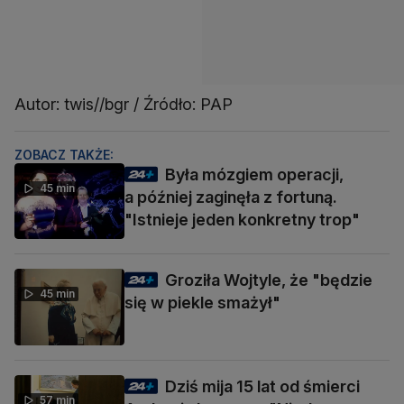
Autor: twis//bgr / Źródło: PAP
ZOBACZ TAKŻE:
Była mózgiem operacji,
45 min
a później zaginęła z fortuną.
"Istnieje jeden konkretny trop"
Groziła Wojtyle, że "będzie
45 min
się w piekle smażył"
Dziś mija 15 lat od śmierci
57 min