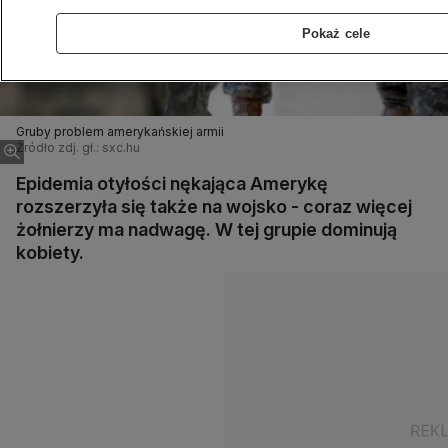
Pokaż cele
Gruby problem amerykańskiej armii
Źródło zdj. gł.: sxc.hu
Epidemia otyłości nękająca Amerykę
rozszerzyła się także na wojsko - coraz więcej
żołnierzy ma nadwagę. W tej grupie dominują
kobiety.