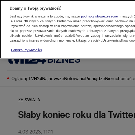
Dbamy o Twoją prywatność
Jeśli użytkownik wyrazi na to zgodę, my, nasze
podmioty stowarzyszone
i naszych
IAB oraz
30
innych Zaufanych Partnerów może przechowywać dane osobowe na ur
uzyskiwać do nich dostęp w celu zapewnienia bardziej spersonalizowanego sposo
się to poprzez przetwarzanie danych osobowych zebranych z danych przegląd
plikach cookie. Użytkownik może udzielić/wycofać zgodę i sprzeciwić się pr
uzasadniony interes w dowolnym momencie, klikając przycisk „Ustawienia plików cook
Polityka Prywatności
BIZNES
Oglądaj TVN24
Najnowsze
Notowania
Pieniądze
Nieruchomości
ZE ŚWIATA
Słaby koniec roku dla Twitt
4.03.2023, 11:11