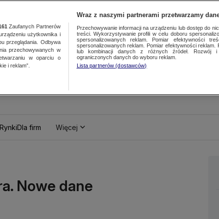
Wraz z naszymi partnerami przetwarzamy dane
161
Zaufanych Partnerów
Przechowywanie informacji na urządzeniu lub dostęp do nich.
treści. Wykorzystywanie profili w celu doboru spersonalizo
ządzeniu użytkownika i
spersonalizowanych reklam. Pomiar efektywności treś
bu przeglądania. Odbywa
spersonalizowanych reklam. Pomiar efektywności reklam. 
ania przechowywanych w
lub kombinacji danych z różnych źródeł. Rozwój i 
ograniczonych danych do wyboru reklam.
zetwarzaniu w oparciu o
ie i reklam”.
Lista partnerów (dostawców)
Rynki
Dla firm
Więcej
era. Nowe dane