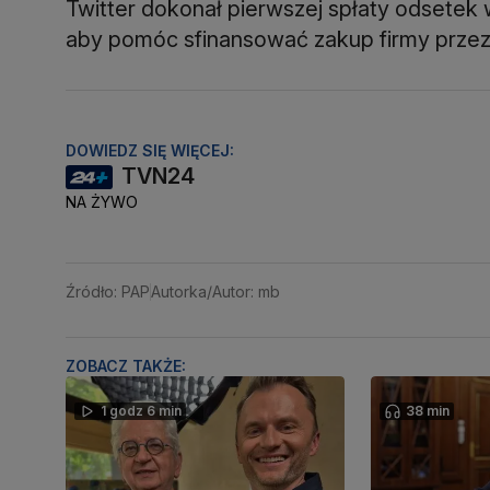
Twitter dokonał pierwszej spłaty odsetek w 
aby pomóc sfinansować zakup firmy przez
DOWIEDZ SIĘ WIĘCEJ:
TVN24
NA ŻYWO
Źródło: PAP
Autorka/Autor: mb
ZOBACZ TAKŻE:
1 godz 6 min
38 min