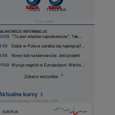
NA ŻYWO
NA ŻYWO
TVN24
TVN24 BiS
NAJNOWSZE INFORMACJE:
10:05
"To jest właśnie najciekawsze". Tak
wyglądał bunt modeli AI
9:33
Gdzie w Polsce zarabia się najwięcej?
Mała gmina zaskakuje
8:55
Nowy bat na kierowców. Jest projekt
21:50
Wysyp nagród w Eurojackpot. Wśród
wygranych Polak
Zobacz wszystkie
Aktualne kursy
statnia aktualizacja: 07.08.2026, 21:58
EUR/PLN