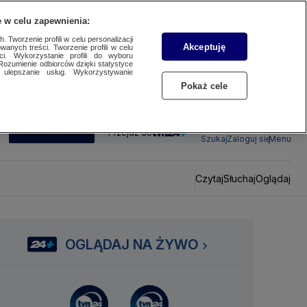
 w celu zapewnienia:
 Tworzenie profili w celu personalizacji
Akceptuję
wanych treści. Tworzenie profili w celu
ci. Wykorzystanie profili do wyboru
Rozumienie odbiorców dzięki statystyce
ulepszanie usług. Wykorzystywanie
Pokaż cele
SUBSKRYBUJ
Przejdź do
Szukaj
Zaloguj się
Menu
Czytaj
Słuchaj
Oglądaj
OGLĄDAJ NA ŻYWO