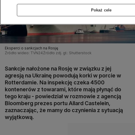
Pokaż cele
Eksperci o sankcjach na Rosję
Źródło wideo: TVN24
Źródło zdj. gł.: Shutterstock
Sankcje nałożone na Rosję w związku z jej
agresją na Ukrainę powodują korki w porcie w
Rotterdamie. Na inspekcję czeka 4500
kontenerów z towarami, które mają płynąć do
tego kraju - powiedział w rozmowie z agencją
Bloomberg prezes portu Allard Castelein,
zaznaczając, że mamy do czynienia z sytuacją
wyjątkową.