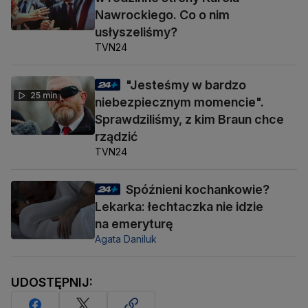
Nawrockiego. Co o nim
usłyszeliśmy?
TVN24
"Jesteśmy w bardzo
25 min
niebezpiecznym momencie".
Sprawdziliśmy, z kim Braun chce
rządzić
TVN24
Spóźnieni kochankowie?
Lekarka: łechtaczka nie idzie
na emeryturę
Agata Daniluk
UDOSTĘPNIJ: