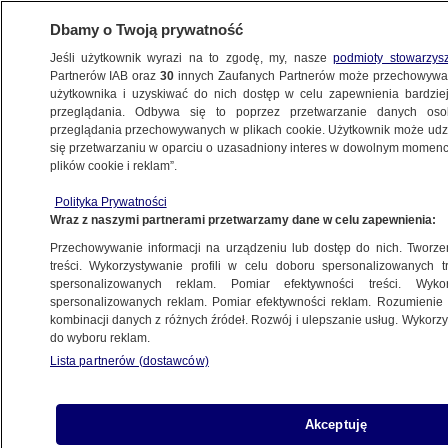
Dbamy o Twoją prywatność
Jeśli użytkownik wyrazi na to zgodę, my, nasze
podmioty stowarzys
Partnerów IAB oraz
30
innych Zaufanych Partnerów może przechowywa
BIZNES
użytkownika i uzyskiwać do nich dostęp w celu zapewnienia bardzi
przeglądania. Odbywa się to poprzez przetwarzanie danych os
przeglądania przechowywanych w plikach cookie. Użytkownik może udzie
ZE ŚWIATA
się przetwarzaniu w oparciu o uzasadniony interes w dowolnym momencie
plików cookie i reklam”.
Korki w holenderskim porcie. Powodem są
Polityka Prywatności
sankcje nałożone na Rosję
Wraz z naszymi partnerami przetwarzamy dane w celu zapewnienia:
Przechowywanie informacji na urządzeniu lub dostęp do nich. Tworzeni
1.04.2022, 16:04
treści. Wykorzystywanie profili w celu doboru spersonalizowanych tr
spersonalizowanych reklam. Pomiar efektywności treści. Wyko
spersonalizowanych reklam. Pomiar efektywności reklam. Rozumienie o
Udostępnij
kombinacji danych z różnych źródeł. Rozwój i ulepszanie usług. Wykor
do wyboru reklam.
Lista partnerów (dostawców)
Akceptuję