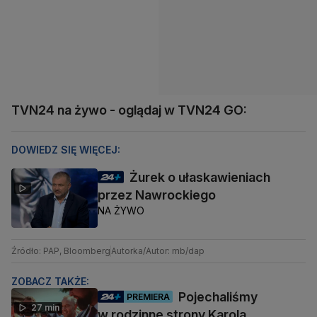
TVN24 na żywo - oglądaj w TVN24 GO:
DOWIEDZ SIĘ WIĘCEJ:
Żurek o ułaskawieniach
przez Nawrockiego
NA ŻYWO
Źródło: PAP, Bloomberg
Autorka/Autor: mb/dap
ZOBACZ TAKŻE:
Pojechaliśmy
PREMIERA
27 min
w rodzinne strony Karola