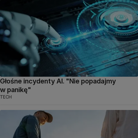
Głośne incydenty AI. "Nie popadajmy
w panikę"
TECH