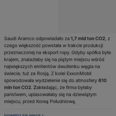
Saudi Aramco odpowiadało za
1,7 mld ton CO2
, z
czego większość powstała w trakcie produkcji
przeznaczonej na eksport ropy. Gdyby spółka była
krajem, znalazłaby się na piątym miejscu wśród
największych emitentów dwutlenku węgla na
świecie, tuż za Rosją. Z kolei ExxonMobil
spowodowała wydzielenie się do atmosfery
610
mln ton CO2. Z
akładając, że firma byłaby
państwem, uplasowałaby się na dziewiątym
miejscu, przed Koreą Południową.
DOWIEDZ SIĘ WIĘCEJ: