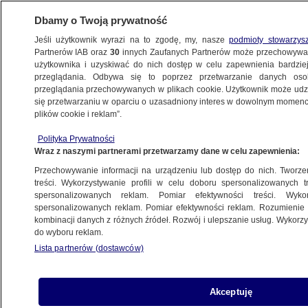
Dbamy o Twoją prywatność
Jeśli użytkownik wyrazi na to zgodę, my, nasze
podmioty stowarzys
Partnerów IAB oraz
30
innych Zaufanych Partnerów może przechowywa
BIZNES
użytkownika i uzyskiwać do nich dostęp w celu zapewnienia bardzi
przeglądania. Odbywa się to poprzez przetwarzanie danych os
przeglądania przechowywanych w plikach cookie. Użytkownik może udzie
ZE ŚWIATA
się przetwarzaniu w oparciu o uzasadniony interes w dowolnym momencie
plików cookie i reklam”.
Garstka firm odpowiada za połowę emisji
Polityka Prywatności
Wraz z naszymi partnerami przetwarzamy dane w celu zapewnienia:
21.01.2026, 18:03
Przechowywanie informacji na urządzeniu lub dostęp do nich. Tworzeni
treści. Wykorzystywanie profili w celu doboru spersonalizowanych tr
Posłuchaj artykułu
spersonalizowanych reklam. Pomiar efektywności treści. Wyko
Czyta lektor AI
spersonalizowanych reklam. Pomiar efektywności reklam. Rozumienie o
kombinacji danych z różnych źródeł. Rozwój i ulepszanie usług. Wykor
do wyboru reklam.
Lista partnerów (dostawców)
Akceptuję