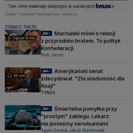
Ten i inne materiały obejrzysz w subskrypcji
Źródło: "Guardian"
Autorka/Autor: skib/kris
ZOBACZ TAKŻE:
Machulski mówi o relacji
1 godz 6 min
z przyrodnim bratem. To polityk
Konfederacji
Piotr Jacoń
Amerykański senat
38 min
zdecydował. "Zła wiadomość dla
Rosji"
TVN24
Śmiertelna pomyłka przy
"prostym" zabiegu. Lekarz:
nie jesteśmy serwisantami
Agata Daniluk,
Jakub Stachowiak