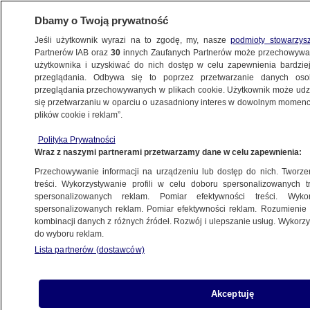
Dbamy o Twoją prywatność
Jeśli użytkownik wyrazi na to zgodę, my, nasze
podmioty stowarzys
Partnerów IAB oraz
30
innych Zaufanych Partnerów może przechowywa
użytkownika i uzyskiwać do nich dostęp w celu zapewnienia bardzi
przeglądania. Odbywa się to poprzez przetwarzanie danych os
przeglądania przechowywanych w plikach cookie. Użytkownik może udzie
EMISJA CO2
się przetwarzaniu w oparciu o uzasadniony interes w dowolnym momencie
plików cookie i reklam”.
O to kłócą się politycy.
Wyjaśniamy
Polityka Prywatności
Wraz z naszymi partnerami przetwarzamy dane w celu zapewnienia:
Wiktor Knowski
Przechowywanie informacji na urządzeniu lub dostęp do nich. Tworzeni
treści. Wykorzystywanie profili w celu doboru spersonalizowanych tr
spersonalizowanych reklam. Pomiar efektywności treści. Wyko
Zajączkowska-Hernik: "rząd Tuska
spersonalizowanych reklam. Pomiar efektywności reklam. Rozumienie o
zgodził się na ETS2". A naprawdę?
kombinacji danych z różnych źródeł. Rozwój i ulepszanie usług. Wykor
Michał Istel
do wyboru reklam.
Lista partnerów (dostawców)
Tusk cytuje Morawieckiego
Akceptuję
BIZNES