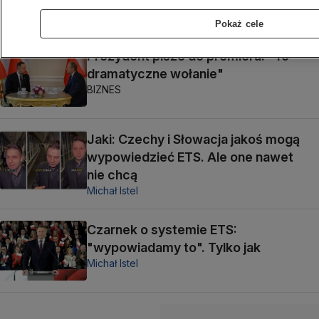
Pokaż cele
Prezydent pisze do premiera. "To
dramatyczne wołanie"
BIZNES
Jaki: Czechy i Słowacja jakoś mogą
wypowiedzieć ETS. Ale one nawet
nie chcą
Michał Istel
Czarnek o systemie ETS:
"wypowiadamy to". Tylko jak
Michał Istel