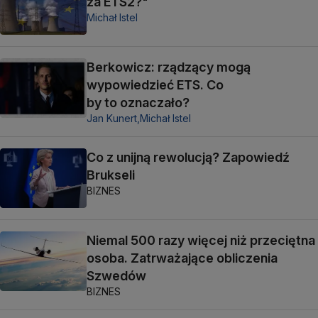
za ETS2?"
Michał Istel
Berkowicz: rządzący mogą
wypowiedzieć ETS. Co
by to oznaczało?
Jan Kunert,
Michał Istel
Co z unijną rewolucją? Zapowiedź
Brukseli
BIZNES
Niemal 500 razy więcej niż przeciętna
osoba. Zatrważające obliczenia
Szwedów
BIZNES