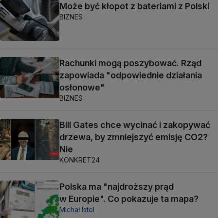
Może być kłopot z bateriami z Polski
BIZNES
Rachunki mogą poszybować. Rząd
zapowiada "odpowiednie działania
osłonowe"
BIZNES
Bill Gates chce wycinać i zakopywać
drzewa, by zmniejszyć emisję CO2?
Nie
KONKRET24
Polska ma "najdroższy prąd
w Europie". Co pokazuje ta mapa?
Michał Istel