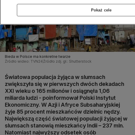
Pokaż cele
Bieda w Polsce ma konkretne twarze
Źródło wideo: TVN24
Źródło zdj. gł.: Shutterstock
Światowa populacja żyjąca w slumsach
zwiększyła się w pierwszych dwóch dekadach
XXI wieku o 165 milionów i osiągnęła 1,06
miliarda ludzi - poinformował Polski Instytut
Ekonomiczny. W Azji i Afryce Subsaharyjskiej
żyje 85 procent mieszkańców dzielnic nędzy.
Największą część światowej populacji żyjącej w
slumsach stanowią mieszkańcy Indii – 237 mln.
Natomiast najwyższy odsetek osób