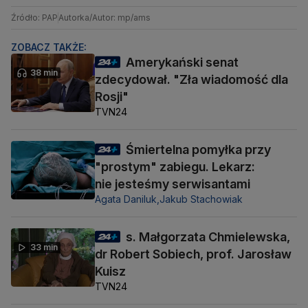
Źródło: PAP
Autorka/Autor: mp/ams
ZOBACZ TAKŻE:
Amerykański senat
38 min
zdecydował. "Zła wiadomość dla
Rosji"
TVN24
Śmiertelna pomyłka przy
"prostym" zabiegu. Lekarz:
nie jesteśmy serwisantami
Agata Daniluk,
Jakub Stachowiak
s. Małgorzata Chmielewska,
33 min
dr Robert Sobiech, prof. Jarosław
Kuisz
TVN24