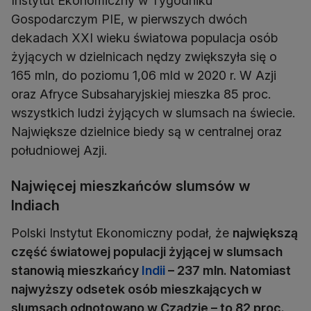
Instytut Ekonomiczny w Tygodniku
Gospodarczym PIE, w pierwszych dwóch
dekadach XXI wieku światowa populacja osób
żyjących w dzielnicach nędzy zwiększyła się o
165 mln, do poziomu 1,06 mld w 2020 r. W Azji
oraz Afryce Subsaharyjskiej mieszka 85 proc.
wszystkich ludzi żyjących w slumsach na świecie.
Największe dzielnice biedy są w centralnej oraz
południowej Azji.
Najwięcej mieszkańców slumsów w
Indiach
Polski Instytut Ekonomiczny podał, że
największą
część światowej populacji żyjącej w slumsach
stanowią mieszkańcy
Indii
– 237 mln. Natomiast
najwyższy odsetek osób mieszkających w
slumsach odnotowano w Czadzie – to 82 proc.