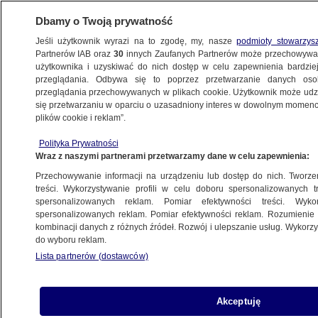
Dbamy o Twoją prywatność
Jeśli użytkownik wyrazi na to zgodę, my, nasze
podmioty stowarzys
Partnerów IAB oraz
30
innych Zaufanych Partnerów może przechowywa
BIZNES
użytkownika i uzyskiwać do nich dostęp w celu zapewnienia bardzi
przeglądania. Odbywa się to poprzez przetwarzanie danych os
przeglądania przechowywanych w plikach cookie. Użytkownik może udzie
ZE ŚWIATA
się przetwarzaniu w oparciu o uzasadniony interes w dowolnym momencie
plików cookie i reklam”.
Ponad miliard ludzi na świecie żyje
Polityka Prywatności
w dzielnicach nędzy. Co czwarty
Wraz z naszymi partnerami przetwarzamy dane w celu zapewnienia:
mieszkaniec pochodzi z tego kraju
Przechowywanie informacji na urządzeniu lub dostęp do nich. Tworzeni
treści. Wykorzystywanie profili w celu doboru spersonalizowanych tr
17.03.2024, 16:01
spersonalizowanych reklam. Pomiar efektywności treści. Wyko
spersonalizowanych reklam. Pomiar efektywności reklam. Rozumienie o
kombinacji danych z różnych źródeł. Rozwój i ulepszanie usług. Wykor
Udostępnij
do wyboru reklam.
Lista partnerów (dostawców)
Akceptuję