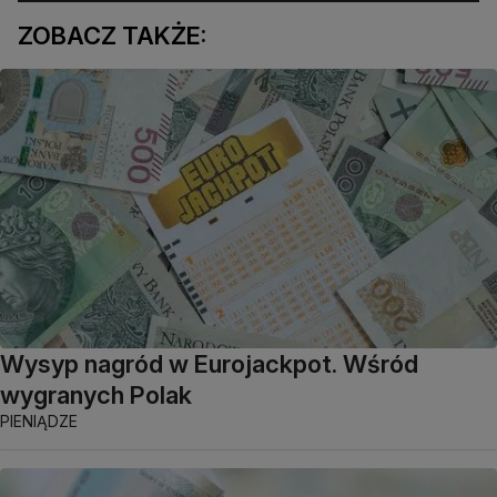
ZOBACZ TAKŻE:
Wysyp nagród w Eurojackpot. Wśród
wygranych Polak
PIENIĄDZE