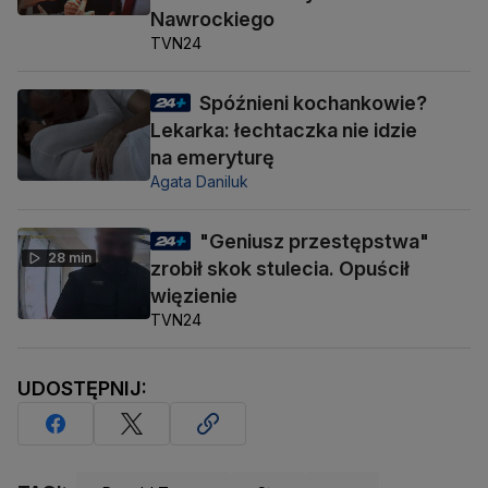
Nawrockiego
TVN24
Spóźnieni kochankowie?
Lekarka: łechtaczka nie idzie
na emeryturę
Agata Daniluk
"Geniusz przestępstwa"
28 min
zrobił skok stulecia. Opuścił
więzienie
TVN24
UDOSTĘPNIJ: