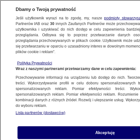
Dbamy o Twoją prywatność
Jeśli użytkownik wyrazi na to zgodę, my, nasze
podmioty stowarzys
Partnerów IAB oraz
30
innych Zaufanych Partnerów może przechowywa
BIZNES
użytkownika i uzyskiwać do nich dostęp w celu zapewnienia bardzi
przeglądania. Odbywa się to poprzez przetwarzanie danych os
przeglądania przechowywanych w plikach cookie. Użytkownik może udzie
ZE ŚWIATA
się przetwarzaniu w oparciu o uzasadniony interes w dowolnym momencie
plików cookie i reklam”.
Stan klęski żywiołowej. Władze obwiniają
Polityka Prywatności
Donalda Trumpa
Wraz z naszymi partnerami przetwarzamy dane w celu zapewnienia:
Przechowywanie informacji na urządzeniu lub dostęp do nich. Tworzeni
10.07.2025, 09:02
treści. Wykorzystywanie profili w celu doboru spersonalizowanych tr
spersonalizowanych reklam. Pomiar efektywności treści. Wyko
spersonalizowanych reklam. Pomiar efektywności reklam. Rozumienie o
Udostępnij
kombinacji danych z różnych źródeł. Rozwój i ulepszanie usług. Wykor
do wyboru reklam.
Lista partnerów (dostawców)
Akceptuję