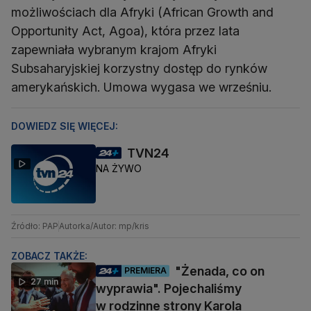
możliwościach dla Afryki (African Growth and
Opportunity Act, Agoa), która przez lata
zapewniała wybranym krajom Afryki
Subsaharyjskiej korzystny dostęp do rynków
amerykańskich. Umowa wygasa we wrześniu.
DOWIEDZ SIĘ WIĘCEJ:
TVN24
NA ŻYWO
Źródło: PAP
Autorka/Autor: mp/kris
ZOBACZ TAKŻE:
"Żenada, co on
PREMIERA
27 min
wyprawia". Pojechaliśmy
w rodzinne strony Karola