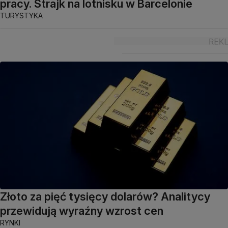
pracy. Strajk na lotnisku w Barcelonie
TURYSTYKA
Złoto za pięć tysięcy dolarów? Analitycy
przewidują wyraźny wzrost cen
RYNKI