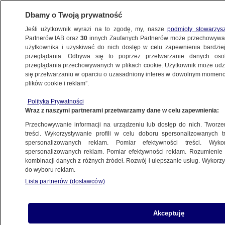
Dbamy o Twoją prywatność
Jeśli użytkownik wyrazi na to zgodę, my, nasze
podmioty stowarzys
Partnerów IAB oraz
30
innych Zaufanych Partnerów może przechowywa
BIZNES
użytkownika i uzyskiwać do nich dostęp w celu zapewnienia bardzi
przeglądania. Odbywa się to poprzez przetwarzanie danych os
przeglądania przechowywanych w plikach cookie. Użytkownik może udzie
ZE ŚWIATA
się przetwarzaniu w oparciu o uzasadniony interes w dowolnym momencie
plików cookie i reklam”.
Szokująca prognoza. Mogą stracić nawet
Polityka Prywatności
85 procent populacji
Wraz z naszymi partnerami przetwarzamy dane w celu zapewnienia:
Przechowywanie informacji na urządzeniu lub dostęp do nich. Tworzeni
2.07.2025, 18:22
treści. Wykorzystywanie profili w celu doboru spersonalizowanych tr
spersonalizowanych reklam. Pomiar efektywności treści. Wyko
spersonalizowanych reklam. Pomiar efektywności reklam. Rozumienie o
Udostępnij
kombinacji danych z różnych źródeł. Rozwój i ulepszanie usług. Wykor
do wyboru reklam.
Lista partnerów (dostawców)
Akceptuję