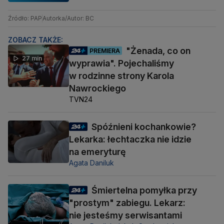
Źródło: PAP
Autorka/Autor: BC
ZOBACZ TAKŻE:
"Żenada, co on
PREMIERA
27 min
wyprawia". Pojechaliśmy
w rodzinne strony Karola
Nawrockiego
TVN24
Spóźnieni kochankowie?
Lekarka: łechtaczka nie idzie
na emeryturę
Agata Daniluk
Śmiertelna pomyłka przy
"prostym" zabiegu. Lekarz:
nie jesteśmy serwisantami