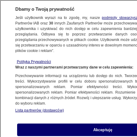
Dbamy o Twoją prywatność
Jeśli użytkownik wyrazi na to zgodę, my, nasze
podmioty stowarzys
Partnerów IAB oraz
30
innych Zaufanych Partnerów może przechowywa
BIZNES
użytkownika i uzyskiwać do nich dostęp w celu zapewnienia bardzi
przeglądania. Odbywa się to poprzez przetwarzanie danych os
przeglądania przechowywanych w plikach cookie. Użytkownik może udzie
ZE ŚWIATA
się przetwarzaniu w oparciu o uzasadniony interes w dowolnym momencie
plików cookie i reklam”.
Panama Papers dostępna dla każdego.
Polityka Prywatności
Potężna siatka powiązań
Wraz z naszymi partnerami przetwarzamy dane w celu zapewnienia:
Przechowywanie informacji na urządzeniu lub dostęp do nich. Tworzeni
9.05.2016, 15:22
treści. Wykorzystywanie profili w celu doboru spersonalizowanych tr
spersonalizowanych reklam. Pomiar efektywności treści. Wyko
spersonalizowanych reklam. Pomiar efektywności reklam. Rozumienie o
Udostępnij
kombinacji danych z różnych źródeł. Rozwój i ulepszanie usług. Wykor
do wyboru reklam.
Lista partnerów (dostawców)
Akceptuję