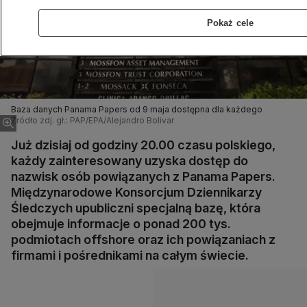
Pokaż cele
Baza danych Panama Papers od 9 maja dostępna dla każdego
Źródło zdj. gł.: PAP/EPA/Alejandro Bolivar
Już dzisiaj od godziny 20.00 czasu polskiego,
każdy zainteresowany uzyska dostęp do
nazwisk osób powiązanych z Panama Papers.
Międzynarodowe Konsorcjum Dziennikarzy
Śledczych upubliczni specjalną bazę, która
obejmuje informacje o ponad 200 tys.
podmiotach offshore oraz ich powiązaniach z
firmami i pośrednikami na całym świecie.