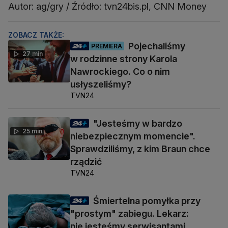
Autor: ag/gry / Źródło: tvn24bis.pl, CNN Money
ZOBACZ TAKŻE:
Pojechaliśmy
PREMIERA
27 min
w rodzinne strony Karola
Nawrockiego. Co o nim
usłyszeliśmy?
TVN24
"Jesteśmy w bardzo
25 min
niebezpiecznym momencie".
Sprawdziliśmy, z kim Braun chce
rządzić
TVN24
Śmiertelna pomyłka przy
"prostym" zabiegu. Lekarz:
nie jesteśmy serwisantami