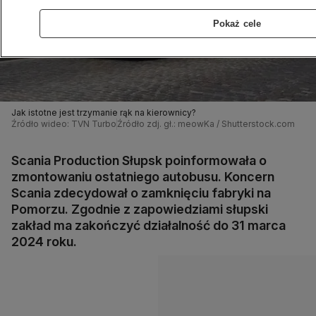
Pokaż cele
Jak istotne jest trzymanie rąk na kierownicy?
Źródło wideo: TVN Turbo
Źródło zdj. gł.: meowKa / Shutterstock.com
Scania Production Słupsk poinformowała o
zmontowaniu ostatniego autobusu. Koncern
Scania zdecydował o zamknięciu fabryki na
Pomorzu. Zgodnie z zapowiedziami słupski
zakład ma zakończyć działalność do 31 marca
2024 roku.