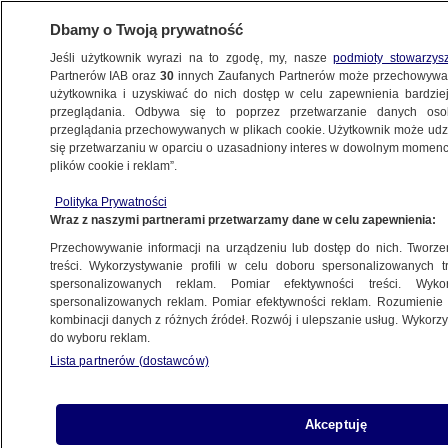
Dbamy o Twoją prywatność
Jeśli użytkownik wyrazi na to zgodę, my, nasze
podmioty stowarzys
Partnerów IAB oraz
30
innych Zaufanych Partnerów może przechowywa
BIZNES
użytkownika i uzyskiwać do nich dostęp w celu zapewnienia bardzi
przeglądania. Odbywa się to poprzez przetwarzanie danych os
przeglądania przechowywanych w plikach cookie. Użytkownik może udzie
Z KRAJU
się przetwarzaniu w oparciu o uzasadniony interes w dowolnym momencie
plików cookie i reklam”.
Gigant zamyka fabrykę w Polsce. "Został
Polityka Prywatności
zmontowany ostatni autobus"
Wraz z naszymi partnerami przetwarzamy dane w celu zapewnienia:
Przechowywanie informacji na urządzeniu lub dostęp do nich. Tworzeni
2.01.2024, 08:53
treści. Wykorzystywanie profili w celu doboru spersonalizowanych tr
spersonalizowanych reklam. Pomiar efektywności treści. Wyko
spersonalizowanych reklam. Pomiar efektywności reklam. Rozumienie o
Udostępnij
kombinacji danych z różnych źródeł. Rozwój i ulepszanie usług. Wykor
do wyboru reklam.
Lista partnerów (dostawców)
Akceptuję