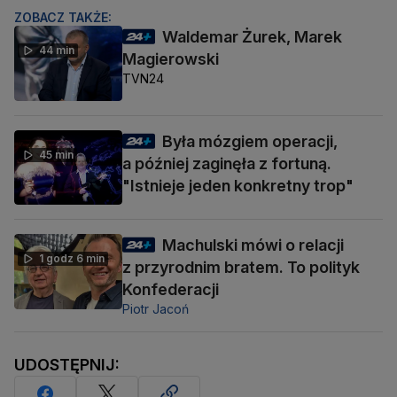
ZOBACZ TAKŻE:
Waldemar Żurek, Marek
44 min
Magierowski
TVN24
Była mózgiem operacji,
45 min
a później zaginęła z fortuną.
"Istnieje jeden konkretny trop"
Machulski mówi o relacji
1 godz 6 min
z przyrodnim bratem. To polityk
Konfederacji
Piotr Jacoń
UDOSTĘPNIJ: