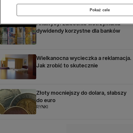
Pokaż cele
Analitycy: zalecenie wstrzymania
dywidendy korzystne dla banków
Wielkanocna wycieczka a reklamacja.
Jak zrobić to skutecznie
Złoty mocniejszy do dolara, słabszy
do euro
RYNKI