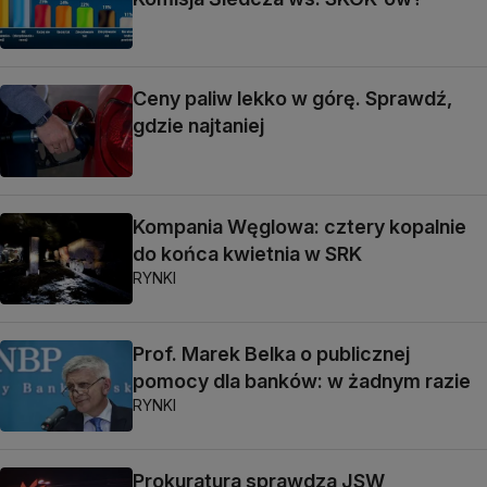
Ceny paliw lekko w górę. Sprawdź,
gdzie najtaniej
Kompania Węglowa: cztery kopalnie
do końca kwietnia w SRK
RYNKI
Prof. Marek Belka o publicznej
pomocy dla banków: w żadnym razie
RYNKI
Prokuratura sprawdza JSW