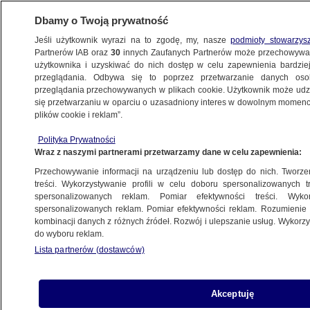
Dbamy o Twoją prywatność
Jeśli użytkownik wyrazi na to zgodę, my, nasze
podmioty stowarzys
Partnerów IAB oraz
30
innych Zaufanych Partnerów może przechowywa
BIZNES
użytkownika i uzyskiwać do nich dostęp w celu zapewnienia bardzi
przeglądania. Odbywa się to poprzez przetwarzanie danych os
przeglądania przechowywanych w plikach cookie. Użytkownik może udzie
Z KRAJU
się przetwarzaniu w oparciu o uzasadniony interes w dowolnym momencie
plików cookie i reklam”.
Urzędnicy zarabiają coraz więcej
Polityka Prywatności
Wraz z naszymi partnerami przetwarzamy dane w celu zapewnienia:
Przechowywanie informacji na urządzeniu lub dostęp do nich. Tworzeni
treści. Wykorzystywanie profili w celu doboru spersonalizowanych tr
spersonalizowanych reklam. Pomiar efektywności treści. Wyko
Złoty ma się dobrze
spersonalizowanych reklam. Pomiar efektywności reklam. Rozumienie o
RYNKI
kombinacji danych z różnych źródeł. Rozwój i ulepszanie usług. Wykor
do wyboru reklam.
Lista partnerów (dostawców)
Jak banki powinny budować zaufanie
Akceptuję
o siebie