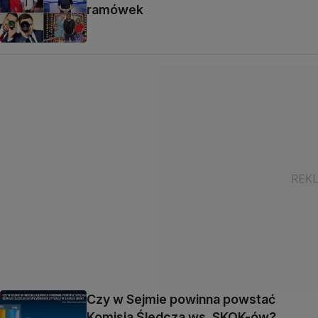
ramówek
Czy w Sejmie powinna powstać
Komisja Śledcza ws. SKOK-ów?