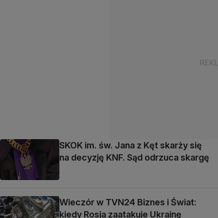
SKOK im. św. Jana z Kęt skarży się
na decyzję KNF. Sąd odrzuca skargę
Wieczór w TVN24 Biznes i Świat:
kiedy Rosja zaatakuje Ukrainę