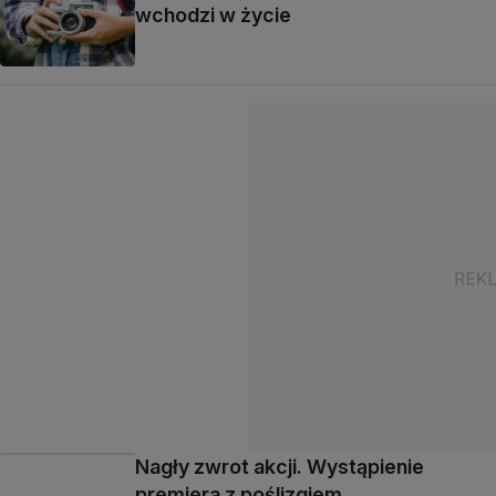
wchodzi w życie
Nagły zwrot akcji. Wystąpienie
premiera z poślizgiem