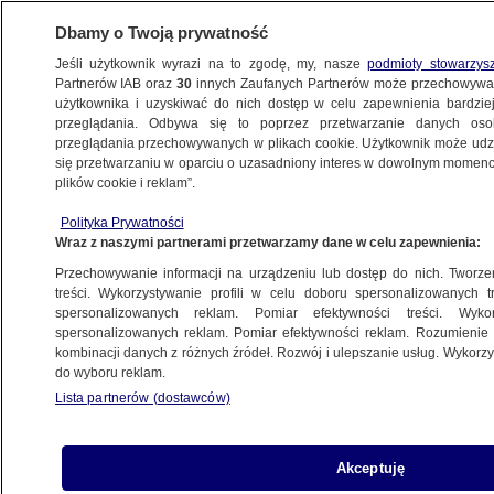
Dbamy o Twoją prywatność
Jeśli użytkownik wyrazi na to zgodę, my, nasze
podmioty stowarzys
Partnerów IAB oraz
30
innych Zaufanych Partnerów może przechowywa
BIZNES
użytkownika i uzyskiwać do nich dostęp w celu zapewnienia bardzi
przeglądania. Odbywa się to poprzez przetwarzanie danych os
przeglądania przechowywanych w plikach cookie. Użytkownik może udzie
Z KRAJU
się przetwarzaniu w oparciu o uzasadniony interes w dowolnym momencie
plików cookie i reklam”.
Potężna kumulacja w Eurojackpot
Polityka Prywatności
Wraz z naszymi partnerami przetwarzamy dane w celu zapewnienia:
Przechowywanie informacji na urządzeniu lub dostęp do nich. Tworzeni
treści. Wykorzystywanie profili w celu doboru spersonalizowanych tr
spersonalizowanych reklam. Pomiar efektywności treści. Wyko
Zmiany na przejazdach kolejowych.
spersonalizowanych reklam. Pomiar efektywności reklam. Rozumienie o
Efekt skarg
kombinacji danych z różnych źródeł. Rozwój i ulepszanie usług. Wykor
do wyboru reklam.
Lista partnerów (dostawców)
Chcą kupić mieszkanie, ale czekają
Akceptuję
na jedną decyzję