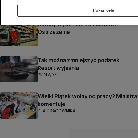
NIERUCHOMOŚCI
Pokaż cele
Batony wycofane ze sklepów.
Ostrzeżenie
Tak można zmniejszyć podatek.
Resort wyjaśnia
PIENIĄDZE
Wielki Piątek wolny od pracy? Ministra
komentuje
DLA PRACOWNIKA