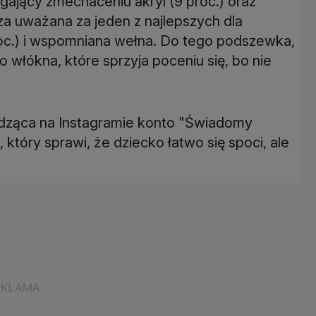
gający zmechaceniu akryl (9 proc.) oraz
oza uważana za jeden z najlepszych dla
roc.) i wspomniana wełna. Do tego podszewka,
 włókna, które sprzyja poceniu się, bo nie
dząca na Instagramie konto "Świadomy
który sprawi, że dziecko łatwo się spoci, ale