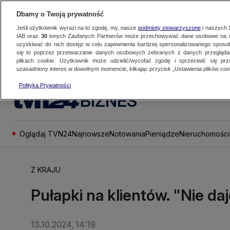
Dbamy o Twoją prywatność
Jeśli użytkownik wyrazi na to zgodę, my, nasze
podmioty stowarzyszone
i naszych
IAB oraz
30
innych Zaufanych Partnerów może przechowywać dane osobowe na ur
uzyskiwać do nich dostęp w celu zapewnienia bardziej spersonalizowanego sposo
się to poprzez przetwarzanie danych osobowych zebranych z danych przegląd
plikach cookie. Użytkownik może udzielić/wycofać zgodę i sprzeciwić się pr
uzasadniony interes w dowolnym momencie, klikając przycisk „Ustawienia plików cook
Polityka Prywatności
BIZNES
Oglądaj TVN24
Najnowsze
Notowania
Pieniądze
Nieruchomości
Z KRAJU
Pułapki na klientów. "Nie daj
13.10.2024, 14:19