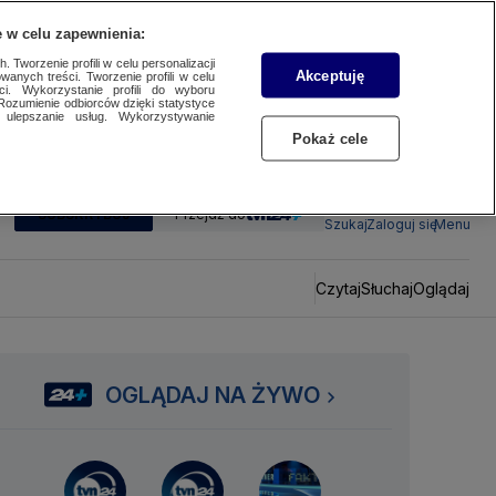
 w celu zapewnienia:
 Tworzenie profili w celu personalizacji
Akceptuję
wanych treści. Tworzenie profili w celu
ci. Wykorzystanie profili do wyboru
Rozumienie odbiorców dzięki statystyce
ulepszanie usług. Wykorzystywanie
Pokaż cele
SUBSKRYBUJ
Przejdź do
Szukaj
Zaloguj się
Menu
Czytaj
Słuchaj
Oglądaj
OGLĄDAJ NA ŻYWO