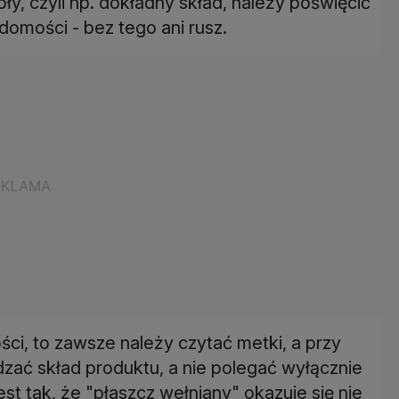
ły, czyli np. dokładny skład, należy poświęcić
domości - bez tego ani rusz.
ości, to zawsze należy czytać metki, a przy
ać skład produktu, a nie polegać wyłącznie
st tak, że "płaszcz wełniany" okazuje się nie