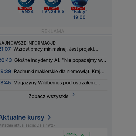
NA ŻYWO
NA ŻYWO
NA ŻYWO
TVN24
TVN24 BiS
"Fakty"
19:00
NAJNOWSZE INFORMACJE:
21:07
Wzrost płacy minimalnej. Jest projekt
rządu
20:43
Głośne incydenty AI. "Nie popadajmy w
panikę"
19:39
Rachunki maklerskie dla niemowląt. Kraj
myśli pokoleniowo
18:45
Magazyny Wildberries pod ostrzałem.
Firma szuka partnerów
Zobacz wszystkie
Aktualne kursy
statnia aktualizacja: Dziś, 19:27