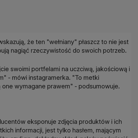
kazują, że ten "wełniany" płaszcz to nie jest
bują nagiąć rzeczywistość do swoich potrzeb.
ujcie swoimi portfelami na uczciwą, jakościową i
om" - mówi instagramerka. "To metki
ą one wymagane prawem" - podsumowuje.
ucentów eksponuje zdjęcia produktów i ich
tkich informacji, jest tylko hasłem, mającym