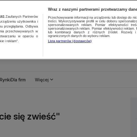
Wraz z naszymi partnerami przetwarzamy dane
161
Zaufanych Partnerów
Przechowywanie informacji na urządzeniu lub dostęp do nich.
treści. Wykorzystywanie profili w celu doboru spersonalizo
ządzeniu użytkownika i
spersonalizowanych reklam. Pomiar efektywności treś
bu przeglądania. Odbywa
spersonalizowanych reklam. Pomiar efektywności reklam. 
ania przechowywanych w
lub kombinacji danych z różnych źródeł. Rozwój i 
ograniczonych danych do wyboru reklam.
zetwarzaniu w oparciu o
ie i reklam”.
Lista partnerów (dostawców)
Rynki
Dla firm
Więcej
cie się zwieść"