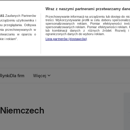
Wraz z naszymi partnerami przetwarzamy dane
161
Zaufanych Partnerów
Przechowywanie informacji na urządzeniu lub dostęp do nich.
treści. Wykorzystywanie profili w celu doboru spersonalizo
ządzeniu użytkownika i
spersonalizowanych reklam. Pomiar efektywności treś
bu przeglądania. Odbywa
spersonalizowanych reklam. Pomiar efektywności reklam. 
ania przechowywanych w
lub kombinacji danych z różnych źródeł. Rozwój i 
ograniczonych danych do wyboru reklam.
zetwarzaniu w oparciu o
ie i reklam”.
Lista partnerów (dostawców)
Rynki
Dla firm
Więcej
w Niemczech