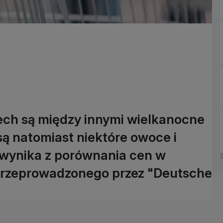
ech są między innymi wielkanocne
 są natomiast niektóre owoce i
k wynika z porównania cen w
przeprowadzonego przez "Deutsche