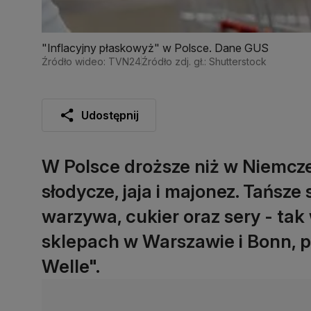
"Inflacyjny płaskowyż" w Polsce. Dane GUS
Źródło wideo: TVN24
Źródło zdj. gł.: Shutterstock
Udostępnij
W Polsce droższe niż w Niemcz
słodycze, jaja i majonez. Tańsze
warzywa, cukier oraz sery - ta
sklepach w Warszawie i Bonn, 
Welle".