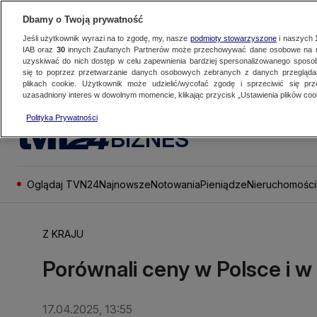
Dbamy o Twoją prywatność
Jeśli użytkownik wyrazi na to zgodę, my, nasze
podmioty stowarzyszone
i naszych
IAB oraz
30
innych Zaufanych Partnerów może przechowywać dane osobowe na ur
uzyskiwać do nich dostęp w celu zapewnienia bardziej spersonalizowanego sposo
się to poprzez przetwarzanie danych osobowych zebranych z danych przegląd
plikach cookie. Użytkownik może udzielić/wycofać zgodę i sprzeciwić się pr
uzasadniony interes w dowolnym momencie, klikając przycisk „Ustawienia plików cook
Polityka Prywatności
BIZNES
Oglądaj TVN24
Najnowsze
Notowania
Pieniądze
Nieruchomości
Z KRAJU
Porównali ceny w Polsce i 
17.04.2025, 13:55