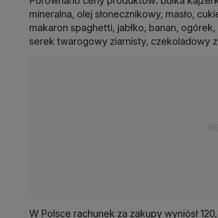
Porównano ceny produktów: bułka kajzerka
mineralna, olej słonecznikowy, masło, cukie
makaron spaghetti, jabłko, banan, ogórek,
serek twarogowy ziarnisty, czekoladowy za
W Polsce rachunek za zakupy wyniósł 120,