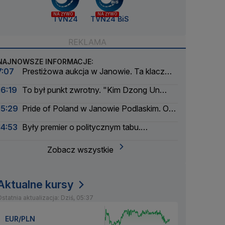
NA ŻYWO
NA ŻYWO
TVN24
TVN24 BiS
NAJNOWSZE INFORMACJE:
7:07
Prestiżowa aukcja w Janowie. Ta klacz
była najdroższa
16:19
To był punkt zwrotny. "Kim Dzong Un
jeszcze nigdy nie miał tyle gotówki"
15:29
Pride of Poland w Janowie Podlaskim. Oto
najlepszy koń
14:53
Były premier o politycznym tabu.
"Wszyscy boją się na ten temat cokolwiek
powiedzieć"
Zobacz wszystkie
Aktualne kursy
statnia aktualizacja: Dziś, 05:37
EUR/PLN