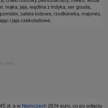
, chleb tostowy pełnoziarnisty, mleko, woda
r, mąka, jaja, wędlina z indyka, ser gouda,
 pomidor, sałata lodowa, rzodkiewka, majonez,
jąc i jaja czekoladowe.
45 zł, a w
Niemczech
28,14 euro, co po odjęciu