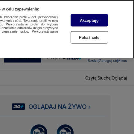
 w celu zapewnienia:
 Tworzenie profili w celu personalizacji
Akceptuję
wanych treści. Tworzenie profili w celu
ci. Wykorzystanie profili do wyboru
Rozumienie odbiorców dzięki statystyce
ulepszanie usług. Wykorzystywanie
Pokaż cele
SUBSKRYBUJ
Przejdź do
Szukaj
Zaloguj się
Menu
Czytaj
Słuchaj
Oglądaj
OGLĄDAJ NA ŻYWO