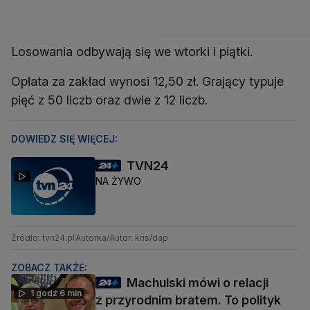
Losowania odbywają się we wtorki i piątki.
Opłata za zakład wynosi 12,50 zł. Grający typuje
pięć z 50 liczb oraz dwie z 12 liczb.
DOWIEDZ SIĘ WIĘCEJ:
TVN24
NA ŻYWO
Źródło: tvn24.pl
Autorka/Autor: kris/dap
ZOBACZ TAKŻE:
Machulski mówi o relacji
1 godz 6 min
z przyrodnim bratem. To polityk