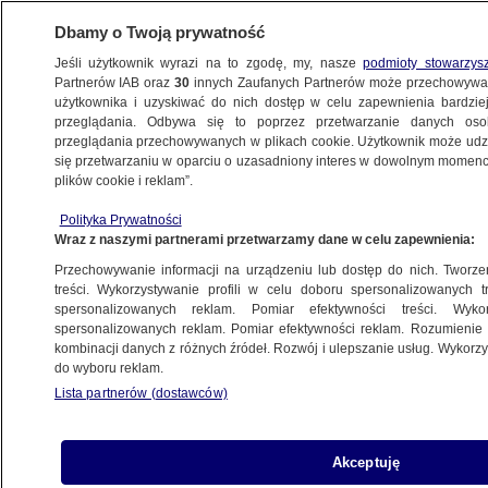
Dbamy o Twoją prywatność
Jeśli użytkownik wyrazi na to zgodę, my, nasze
podmioty stowarzys
Partnerów IAB oraz
30
innych Zaufanych Partnerów może przechowywa
BIZNES
użytkownika i uzyskiwać do nich dostęp w celu zapewnienia bardzi
przeglądania. Odbywa się to poprzez przetwarzanie danych os
przeglądania przechowywanych w plikach cookie. Użytkownik może udzie
Z KRAJU
się przetwarzaniu w oparciu o uzasadniony interes w dowolnym momencie
plików cookie i reklam”.
Wyniki Eurojackpot z 28 maja 2024. Jakie
Polityka Prywatności
liczby padły podczas ostatniego
Wraz z naszymi partnerami przetwarzamy dane w celu zapewnienia:
losowania?
Przechowywanie informacji na urządzeniu lub dostęp do nich. Tworzeni
treści. Wykorzystywanie profili w celu doboru spersonalizowanych tr
28.05.2024, 21:16
spersonalizowanych reklam. Pomiar efektywności treści. Wyko
spersonalizowanych reklam. Pomiar efektywności reklam. Rozumienie o
kombinacji danych z różnych źródeł. Rozwój i ulepszanie usług. Wykor
Udostępnij
do wyboru reklam.
Lista partnerów (dostawców)
Akceptuję