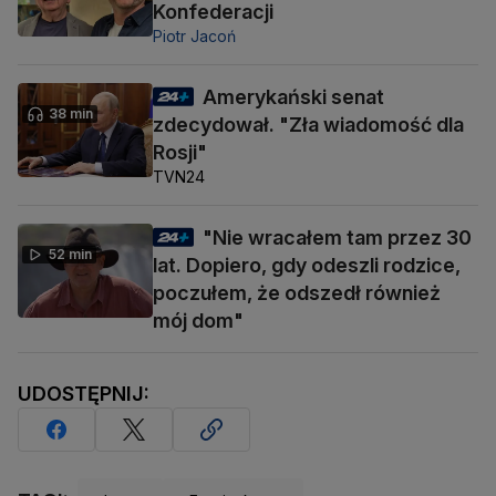
Konfederacji
Piotr Jacoń
Amerykański senat
38 min
zdecydował. "Zła wiadomość dla
Rosji"
TVN24
"Nie wracałem tam przez 30
52 min
lat. Dopiero, gdy odeszli rodzice,
poczułem, że odszedł również
mój dom"
UDOSTĘPNIJ: