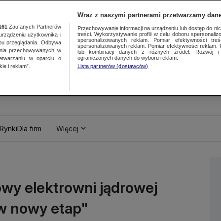
Wraz z naszymi partnerami przetwarzamy dane
161
Zaufanych Partnerów
Przechowywanie informacji na urządzeniu lub dostęp do nich.
treści. Wykorzystywanie profili w celu doboru spersonalizo
ządzeniu użytkownika i
spersonalizowanych reklam. Pomiar efektywności treś
bu przeglądania. Odbywa
spersonalizowanych reklam. Pomiar efektywności reklam. 
ania przechowywanych w
lub kombinacji danych z różnych źródeł. Rozwój i 
ograniczonych danych do wyboru reklam.
zetwarzaniu w oparciu o
ie i reklam”.
Lista partnerów (dostawców)
Rynki
Dla firm
Więcej
wy elektrowni jądrowej
 w nowy etap"