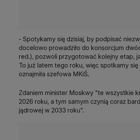
- Spotykamy się dzisiaj, by podpisać niez
docelowo prowadziło do konsorcjum dwóch
red.), pozwoli przygotować kolejny etap, j
To już latem tego roku, więc spotkamy się
oznajmiła szefowa MKiŚ.
Zdaniem minister Moskwy "te wszystkie kr
2026 roku, a tym samym czynią coraz bardz
jądrowej w 2033 roku".