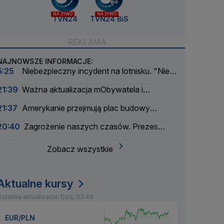
NA ŻYWO
NA ŻYWO
TVN24
TVN24 BiS
NAJNOWSZE INFORMACJE:
5:25
Niebezpieczny incydent na lotnisku. "Nie
można wykluczyć udziału obcych sił"
21:39
Ważna aktualizacja mObywatela i
problemy. Zgłoszenia użytkowników
21:37
Amerykanie przejmują plac budowy
pierwszej polskiej elektrowni atomowej
20:40
Zagrożenie naszych czasów. Prezes
wielkiego banku apeluje
Zobacz wszystkie
Aktualne kursy
statnia aktualizacja: Dziś, 03:49
EUR/PLN