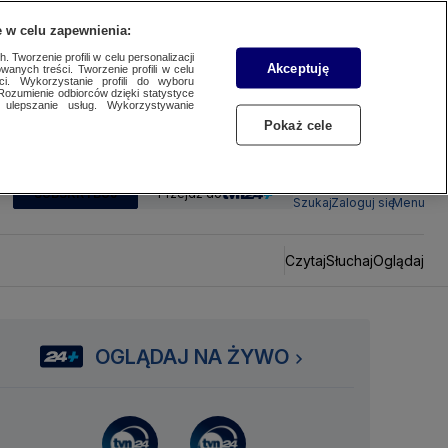
 w celu zapewnienia:
 Tworzenie profili w celu personalizacji
Akceptuję
wanych treści. Tworzenie profili w celu
ci. Wykorzystanie profili do wyboru
Rozumienie odbiorców dzięki statystyce
ulepszanie usług. Wykorzystywanie
Pokaż cele
SUBSKRYBUJ
Przejdź do
Szukaj
Zaloguj się
Menu
Czytaj
Słuchaj
Oglądaj
OGLĄDAJ NA ŻYWO