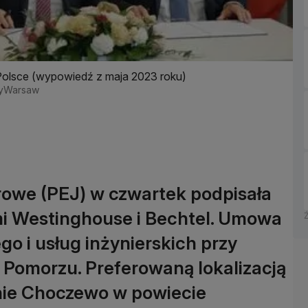
Polsce (wypowiedź z maja 2023 roku)
ssyWarsaw
rowe (PEJ) w czwartek podpisała
i Westinghouse i Bechtel. Umowa
o i usług inżynierskich przy
 Pomorzu. Preferowaną lokalizacją
nie Choczewo w powiecie