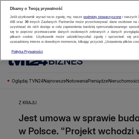
Dbamy o Twoją prywatność
Jeśli użytkownik wyrazi na to zgodę, my, nasze
podmioty stowarzyszone
i naszych
IAB oraz
30
innych Zaufanych Partnerów może przechowywać dane osobowe na ur
uzyskiwać do nich dostęp w celu zapewnienia bardziej spersonalizowanego sposo
się to poprzez przetwarzanie danych osobowych zebranych z danych przegląd
plikach cookie. Użytkownik może udzielić/wycofać zgodę i sprzeciwić się pr
uzasadniony interes w dowolnym momencie, klikając przycisk „Ustawienia plików cook
Polityka Prywatności
BIZNES
Oglądaj TVN24
Najnowsze
Notowania
Pieniądze
Nieruchomości
Z KRAJU
Jest umowa w sprawie budo
w Polsce. "Projekt wchodzi