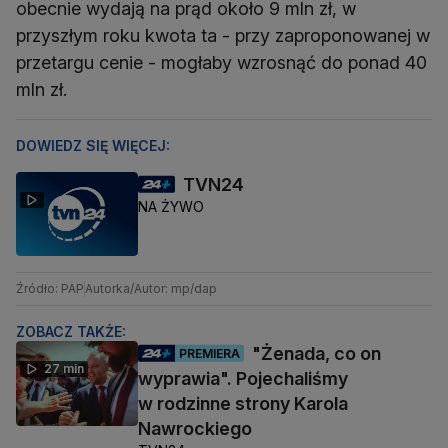
obecnie wydają na prąd około 9 mln zł, w
przyszłym roku kwota ta - przy zaproponowanej w
przetargu cenie - mogłaby wzrosnąć do ponad 40
mln zł.
DOWIEDZ SIĘ WIĘCEJ:
TVN24
NA ŻYWO
Źródło: PAP
Autorka/Autor: mp/dap
ZOBACZ TAKŻE:
"Żenada, co on
PREMIERA
27 min
wyprawia". Pojechaliśmy
w rodzinne strony Karola
Nawrockiego