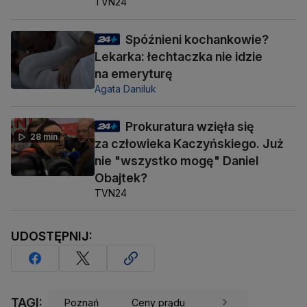
TVN24
Spóźnieni kochankowie?
Lekarka: łechtaczka nie idzie
na emeryturę
Agata Daniluk
Prokuratura wzięła się
28 min
za człowieka Kaczyńskiego. Już
nie "wszystko mogę" Daniel
Obajtek?
TVN24
UDOSTĘPNIJ:
TAGI:
Poznań
Ceny prądu