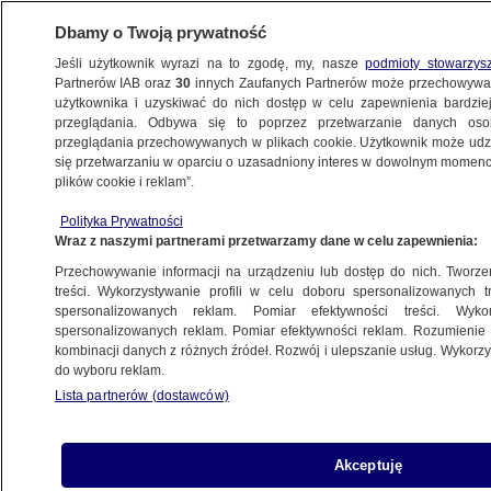
Dbamy o Twoją prywatność
Jeśli użytkownik wyrazi na to zgodę, my, nasze
podmioty stowarzys
Partnerów IAB oraz
30
innych Zaufanych Partnerów może przechowywa
BIZNES
użytkownika i uzyskiwać do nich dostęp w celu zapewnienia bardzi
przeglądania. Odbywa się to poprzez przetwarzanie danych os
przeglądania przechowywanych w plikach cookie. Użytkownik może udzie
Z KRAJU
się przetwarzaniu w oparciu o uzasadniony interes w dowolnym momencie
plików cookie i reklam”.
Stawka za prąd skoczyła o 370 procent.
Polityka Prywatności
"To może zachwiać gospodarką. Czas,
Wraz z naszymi partnerami przetwarzamy dane w celu zapewnienia:
by rząd się obudził"
Przechowywanie informacji na urządzeniu lub dostęp do nich. Tworzeni
treści. Wykorzystywanie profili w celu doboru spersonalizowanych tr
9.09.2022, 18:38
spersonalizowanych reklam. Pomiar efektywności treści. Wyko
spersonalizowanych reklam. Pomiar efektywności reklam. Rozumienie o
kombinacji danych z różnych źródeł. Rozwój i ulepszanie usług. Wykor
Udostępnij
do wyboru reklam.
Lista partnerów (dostawców)
Akceptuję