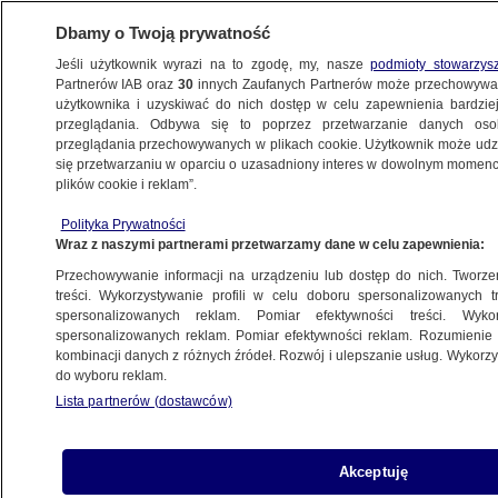
Dbamy o Twoją prywatność
Jeśli użytkownik wyrazi na to zgodę, my, nasze
podmioty stowarzys
Partnerów IAB oraz
30
innych Zaufanych Partnerów może przechowywa
BIZNES
użytkownika i uzyskiwać do nich dostęp w celu zapewnienia bardzi
przeglądania. Odbywa się to poprzez przetwarzanie danych os
przeglądania przechowywanych w plikach cookie. Użytkownik może udzie
TURYSTYKA
się przetwarzaniu w oparciu o uzasadniony interes w dowolnym momencie
plików cookie i reklam”.
Lecisz tam na wakacje? Ważna informacja
Polityka Prywatności
ambasady RP
Wraz z naszymi partnerami przetwarzamy dane w celu zapewnienia:
Przechowywanie informacji na urządzeniu lub dostęp do nich. Tworzeni
28.07.2025, 11:27
treści. Wykorzystywanie profili w celu doboru spersonalizowanych tr
spersonalizowanych reklam. Pomiar efektywności treści. Wyko
Posłuchaj artykułu
spersonalizowanych reklam. Pomiar efektywności reklam. Rozumienie o
Czyta lektor AI
kombinacji danych z różnych źródeł. Rozwój i ulepszanie usług. Wykor
do wyboru reklam.
Lista partnerów (dostawców)
Akceptuję