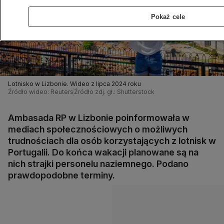
Pokaż cele
Lotnisko w Lizbonie. Wideo z lipca 2024 roku
Źródło wideo: Reuters
Źródło zdj. gł.: Shutterstock
Ambasada RP w Lizbonie poinformowała w
mediach społecznościowych o możliwych
trudnościach dla osób korzystających z lotnisk w
Portugalii. Do końca wakacji planowane są na
nich strajki personelu naziemnego. Podano
prawdopodobne terminy.