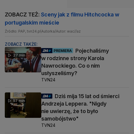
ZOBACZ TEŻ:
Sceny jak z filmu Hitchcocka w
portugalskim mieście
Źródło: PAP, tvn24.pl
Autorka/Autor: wac//az
ZOBACZ TAKŻE:
Pojechaliśmy
PREMIERA
27 min
w rodzinne strony Karola
Nawrockiego. Co o nim
usłyszeliśmy?
TVN24
Dziś mija 15 lat od śmierci
57 min
Andrzeja Leppera. "Nigdy
nie uwierzę, że to było
samobójstwo"
TVN24