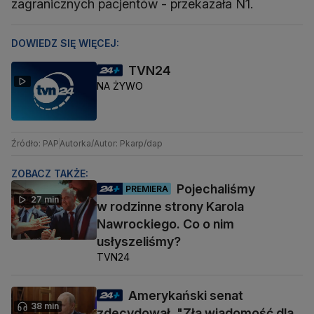
zagranicznych pacjentów - przekazała N1.
DOWIEDZ SIĘ WIĘCEJ:
TVN24
NA ŻYWO
Źródło: PAP
Autorka/Autor: Pkarp/dap
ZOBACZ TAKŻE:
Pojechaliśmy
PREMIERA
27 min
w rodzinne strony Karola
Nawrockiego. Co o nim
usłyszeliśmy?
TVN24
Amerykański senat
38 min
zdecydował. "Zła wiadomość dla