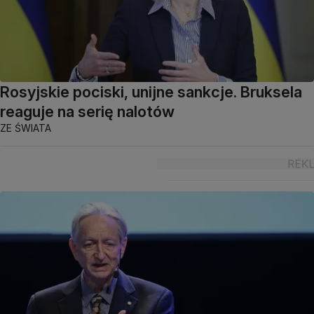
Rosyjskie pociski, unijne sankcje. Bruksela
reaguje na serię nalotów
ZE ŚWIATA