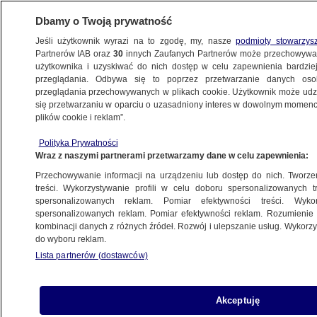
Dbamy o Twoją prywatność
Jeśli użytkownik wyrazi na to zgodę, my, nasze
podmioty stowarzys
Partnerów IAB oraz
30
innych Zaufanych Partnerów może przechowywa
BIZNES
użytkownika i uzyskiwać do nich dostęp w celu zapewnienia bardzi
przeglądania. Odbywa się to poprzez przetwarzanie danych os
przeglądania przechowywanych w plikach cookie. Użytkownik może udzie
TURYSTYKA
się przetwarzaniu w oparciu o uzasadniony interes w dowolnym momencie
plików cookie i reklam”.
"Europejski standard za ułamek
Polityka Prywatności
europejskich cen". Biznes kwitnie
Wraz z naszymi partnerami przetwarzamy dane w celu zapewnienia:
Przechowywanie informacji na urządzeniu lub dostęp do nich. Tworzeni
11.11.2024, 12:45
treści. Wykorzystywanie profili w celu doboru spersonalizowanych tr
spersonalizowanych reklam. Pomiar efektywności treści. Wyko
spersonalizowanych reklam. Pomiar efektywności reklam. Rozumienie o
Udostępnij
kombinacji danych z różnych źródeł. Rozwój i ulepszanie usług. Wykor
do wyboru reklam.
Lista partnerów (dostawców)
Akceptuję