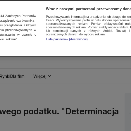
Wraz z naszymi partnerami przetwarzamy dane
161
Zaufanych Partnerów
Przechowywanie informacji na urządzeniu lub dostęp do nich.
treści. Wykorzystywanie profili w celu doboru spersonalizo
ządzeniu użytkownika i
spersonalizowanych reklam. Pomiar efektywności treś
bu przeglądania. Odbywa
spersonalizowanych reklam. Pomiar efektywności reklam. 
ania przechowywanych w
lub kombinacji danych z różnych źródeł. Rozwój i 
ograniczonych danych do wyboru reklam.
zetwarzaniu w oparciu o
ie i reklam”.
Lista partnerów (dostawców)
Rynki
Dla firm
Więcej
owego podatku. "Determinacja