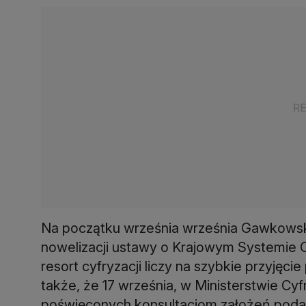
Na początku września września Gawkowsk
nowelizacji ustawy o Krajowym Systemie 
resort cyfryzacji liczy na szybkie przyjęc
także, że 17 września, w Ministerstwie Cyfr
poświęconych konsultacjom założeń poda