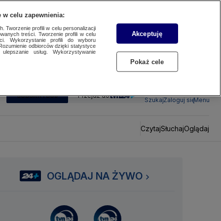
 w celu zapewnienia:
 Tworzenie profili w celu personalizacji
Akceptuję
wanych treści. Tworzenie profili w celu
ci. Wykorzystanie profili do wyboru
Rozumienie odbiorców dzięki statystyce
ulepszanie usług. Wykorzystywanie
Pokaż cele
SUBSKRYBUJ
Przejdź do
Szukaj
Zaloguj się
Menu
Czytaj
Słuchaj
Oglądaj
OGLĄDAJ NA ŻYWO