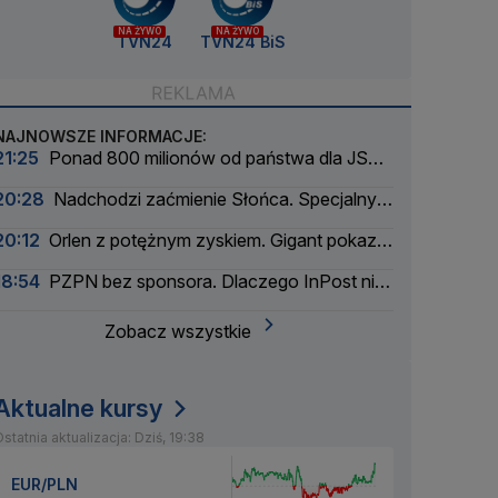
NA ŻYWO
NA ŻYWO
TVN24
TVN24 BiS
NAJNOWSZE INFORMACJE:
21:25
Ponad 800 milionów od państwa dla JSW.
Górniczy gigant wciąż się chwieje
20:28
Nadchodzi zaćmienie Słońca. Specjalny
zespół oceni zagrożenie
20:12
Orlen z potężnym zyskiem. Gigant pokazał
wyniki
18:54
PZPN bez sponsora. Dlaczego InPost nie
przedłużył umowy?
Zobacz wszystkie
Aktualne kursy
statnia aktualizacja: Dziś, 19:38
EUR/PLN