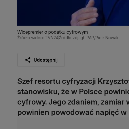
Wicepremier o podatku cyfrowym
Źródło wideo: TVN24
Źródło zdj. gł.: PAP/Piotr Nowak
Udostępnij
Szef resortu cyfryzacji Krzyszt
stanowisku, że w Polsce powin
cyfrowy. Jego zdaniem, zamiar
powinien powodować napięć w r