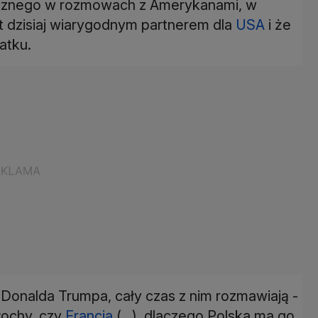
tycznego w rozmowach z Amerykanami, w
st dzisiaj wiarygodnym partnerem dla
USA
i że
atku.
u Donalda Trumpa, cały czas z nim rozmawiają -
łochy, czy
Francja
(...), dlaczego Polska ma go