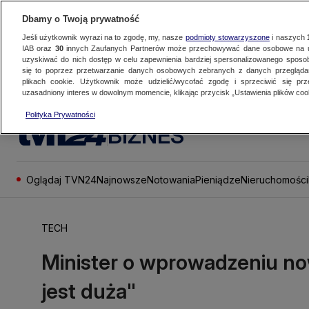
Dbamy o Twoją prywatność
Jeśli użytkownik wyrazi na to zgodę, my, nasze
podmioty stowarzyszone
i naszych
IAB oraz
30
innych Zaufanych Partnerów może przechowywać dane osobowe na ur
uzyskiwać do nich dostęp w celu zapewnienia bardziej spersonalizowanego sposo
się to poprzez przetwarzanie danych osobowych zebranych z danych przegląd
plikach cookie. Użytkownik może udzielić/wycofać zgodę i sprzeciwić się pr
uzasadniony interes w dowolnym momencie, klikając przycisk „Ustawienia plików cook
Polityka Prywatności
BIZNES
Oglądaj TVN24
Najnowsze
Notowania
Pieniądze
Nieruchomości
TECH
Minister o wprowadzeniu n
jest duża"