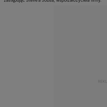
zastępując Steve’a Jobsa, współzałożyciela firmy.