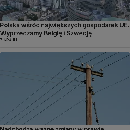
Polska wśród największych gospodarek UE.
Wyprzedzamy Belgię i Szwecję
Z KRAJU
Nadchodzą ważne zmiany w prawie