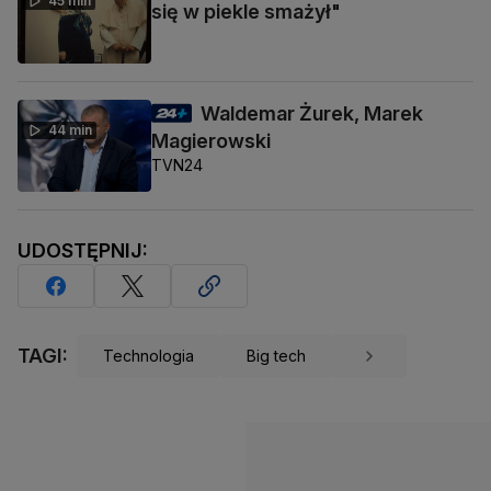
45 min
się w piekle smażył"
Waldemar Żurek, Marek
44 min
Magierowski
TVN24
UDOSTĘPNIJ:
TAGI:
Technologia
Big tech