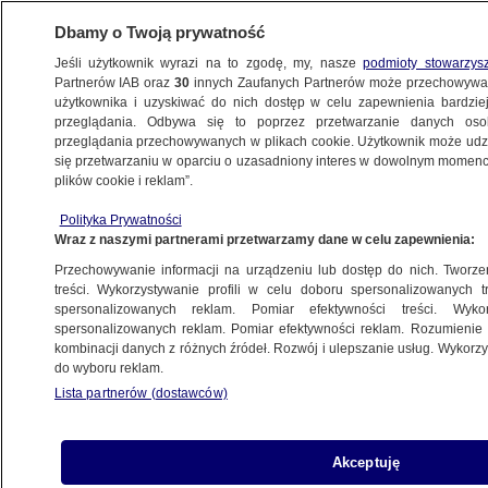
Dbamy o Twoją prywatność
Jeśli użytkownik wyrazi na to zgodę, my, nasze
podmioty stowarzys
Partnerów IAB oraz
30
innych Zaufanych Partnerów może przechowywa
BIZNES
użytkownika i uzyskiwać do nich dostęp w celu zapewnienia bardzi
przeglądania. Odbywa się to poprzez przetwarzanie danych os
przeglądania przechowywanych w plikach cookie. Użytkownik może udzie
PIENIĄDZE
się przetwarzaniu w oparciu o uzasadniony interes w dowolnym momencie
plików cookie i reklam”.
ZUS ruszył z wysyłką kilku milionów listów
Polityka Prywatności
Wraz z naszymi partnerami przetwarzamy dane w celu zapewnienia:
23.01.2025, 14:27
Przechowywanie informacji na urządzeniu lub dostęp do nich. Tworzeni
treści. Wykorzystywanie profili w celu doboru spersonalizowanych tr
Udostępnij
spersonalizowanych reklam. Pomiar efektywności treści. Wyko
spersonalizowanych reklam. Pomiar efektywności reklam. Rozumienie o
kombinacji danych z różnych źródeł. Rozwój i ulepszanie usług. Wykor
do wyboru reklam.
Lista partnerów (dostawców)
Akceptuję