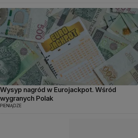
Wysyp nagród w Eurojackpot. Wśród
wygranych Polak
PIENIĄDZE