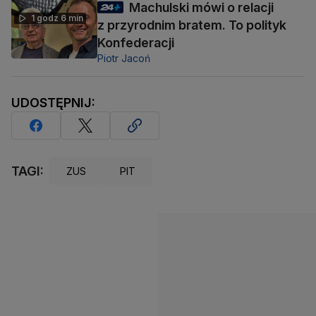
Machulski mówi o relacji
1 godz 6 min
z przyrodnim bratem. To polityk
Konfederacji
Piotr Jacoń
UDOSTĘPNIJ:
TAGI:
ZUS
PIT