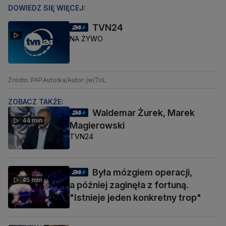
DOWIEDZ SIĘ WIĘCEJ:
TVN24
NA ŻYWO
Źródło: PAP
Autorka/Autor: jw/ToL
ZOBACZ TAKŻE:
Waldemar Żurek, Marek
44 min
Magierowski
TVN24
Była mózgiem operacji,
45 min
a później zaginęła z fortuną.
"Istnieje jeden konkretny trop"