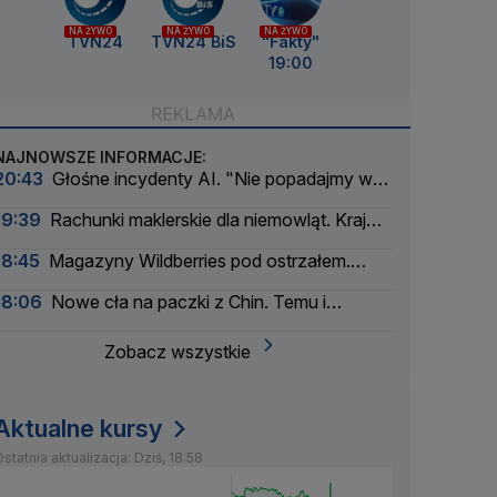
NA ŻYWO
NA ŻYWO
NA ŻYWO
TVN24
TVN24 BiS
"Fakty"
19:00
NAJNOWSZE INFORMACJE:
20:43
Głośne incydenty AI. "Nie popadajmy w
panikę"
19:39
Rachunki maklerskie dla niemowląt. Kraj
myśli pokoleniowo
18:45
Magazyny Wildberries pod ostrzałem.
Firma szuka partnerów
18:06
Nowe cła na paczki z Chin. Temu i
AliExpress mocno w dół
Zobacz wszystkie
Aktualne kursy
statnia aktualizacja: Dziś, 18:58