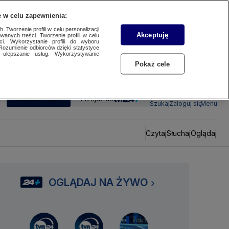
 w celu zapewnienia:
 Tworzenie profili w celu personalizacji
Akceptuję
wanych treści. Tworzenie profili w celu
ci. Wykorzystanie profili do wyboru
Rozumienie odbiorców dzięki statystyce
ulepszanie usług. Wykorzystywanie
Pokaż cele
SUBSKRYBUJ
Przejdź do
Szukaj
Zaloguj się
Menu
Czytaj
Słuchaj
Oglądaj
OGLĄDAJ NA ŻYWO