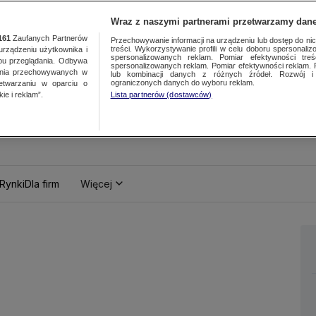
Wraz z naszymi partnerami przetwarzamy dane
161
Zaufanych Partnerów
Przechowywanie informacji na urządzeniu lub dostęp do nich.
treści. Wykorzystywanie profili w celu doboru spersonalizo
ządzeniu użytkownika i
spersonalizowanych reklam. Pomiar efektywności treś
bu przeglądania. Odbywa
spersonalizowanych reklam. Pomiar efektywności reklam. 
ania przechowywanych w
lub kombinacji danych z różnych źródeł. Rozwój i 
ograniczonych danych do wyboru reklam.
zetwarzaniu w oparciu o
ie i reklam”.
Lista partnerów (dostawców)
Rynki
Dla firm
Więcej