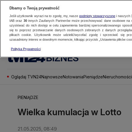
Dbamy o Twoją prywatność
Jeśli użytkownik wyrazi na to zgodę, my, nasze
podmioty stowarzyszone
i naszych
IAB oraz
30
innych Zaufanych Partnerów może przechowywać dane osobowe na ur
uzyskiwać do nich dostęp w celu zapewnienia bardziej spersonalizowanego sposo
się to poprzez przetwarzanie danych osobowych zebranych z danych przegląd
plikach cookie. Użytkownik może udzielić/wycofać zgodę i sprzeciwić się pr
uzasadniony interes w dowolnym momencie, klikając przycisk „Ustawienia plików cook
Polityka Prywatności
BIZNES
Oglądaj TVN24
Najnowsze
Notowania
Pieniądze
Nieruchomości
PIENIĄDZE
Wielka kumulacja w Lotto
21.05.2025, 08:49