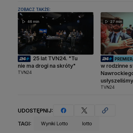
ZOBACZ TAKŻE:
46 min
27 min
25 lat TVN24. "Tu
PREMIER
nie ma drogi na skróty"
w rodzinne s
TVN24
Nawrockiego
usłyszeliśm
TVN24
UDOSTĘPNIJ:
TAGI:
Wyniki Lotto
lotto