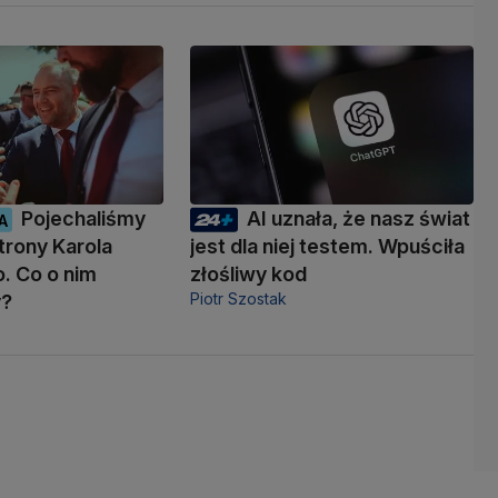
Pojechaliśmy
AI uznała, że nasz świat
A
trony Karola
jest dla niej testem. Wpuściła
. Co o nim
złośliwy kod
Piotr Szostak
y?