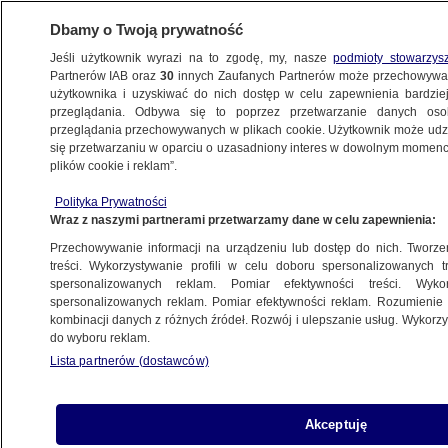
Dbamy o Twoją prywatność
Jeśli użytkownik wyrazi na to zgodę, my, nasze
podmioty stowarzys
Partnerów IAB oraz
30
innych Zaufanych Partnerów może przechowywa
BIZNES
użytkownika i uzyskiwać do nich dostęp w celu zapewnienia bardzi
przeglądania. Odbywa się to poprzez przetwarzanie danych os
przeglądania przechowywanych w plikach cookie. Użytkownik może udzie
PIENIĄDZE
się przetwarzaniu w oparciu o uzasadniony interes w dowolnym momencie
plików cookie i reklam”.
Operator zwróci nienależne opłaty
Polityka Prywatności
za internet i telewizję
Wraz z naszymi partnerami przetwarzamy dane w celu zapewnienia:
Przechowywanie informacji na urządzeniu lub dostęp do nich. Tworzeni
5.10.2016, 15:19
treści. Wykorzystywanie profili w celu doboru spersonalizowanych tr
spersonalizowanych reklam. Pomiar efektywności treści. Wyko
spersonalizowanych reklam. Pomiar efektywności reklam. Rozumienie o
Udostępnij
kombinacji danych z różnych źródeł. Rozwój i ulepszanie usług. Wykor
do wyboru reklam.
Lista partnerów (dostawców)
Akceptuję