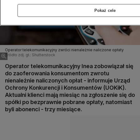
Pokaż cele
Operator telekomunikacyjny zwróci nienależnie naliczone opłaty
Źródło zdj. gł.: Shutterstock
Operator telekomunikacyjny Inea zobowiązał się
do zaoferowania konsumentom zwrotu
nienależnie naliczonych opłat - informuje Urząd
Ochrony Konkurencji i Konsumentów (UOKiK).
Aktualni klienci mają miesiąc na zgłoszenie się do
spółki po bezprawnie pobrane opłaty, natomiast
byli abonenci - trzy miesiące.