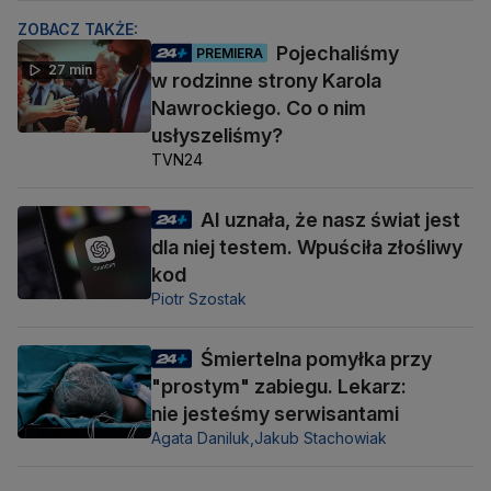
ZOBACZ TAKŻE:
Pojechaliśmy
PREMIERA
27 min
w rodzinne strony Karola
Nawrockiego. Co o nim
usłyszeliśmy?
TVN24
AI uznała, że nasz świat jest
dla niej testem. Wpuściła złośliwy
kod
Piotr Szostak
Śmiertelna pomyłka przy
"prostym" zabiegu. Lekarz:
nie jesteśmy serwisantami
Agata Daniluk,
Jakub Stachowiak