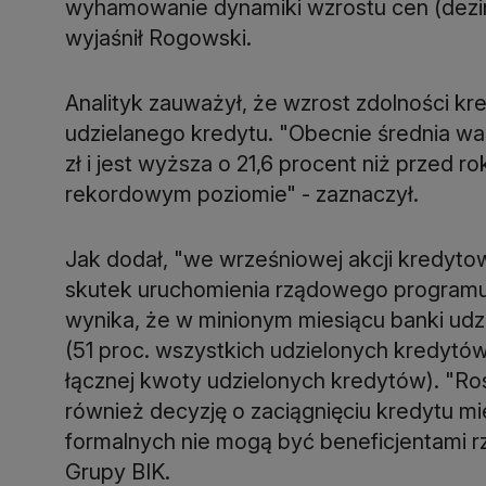
wyhamowanie dynamiki wzrostu cen (dezinf
wyjaśnił Rogowski.
Analityk zauważył, że wzrost zdolności kr
udzielanego kredytu. "Obecnie średnia wa
zł i jest wyższa o 21,6 procent niż przed r
rekordowym poziomie" - zaznaczył.
Jak dodał, "we wrześniowej akcji kredyto
skutek uruchomienia rządowego programu 
wynika, że w minionym miesiącu banki udz
(51 proc. wszystkich udzielonych kredytów
łącznej kwoty udzielonych kredytów). "Ro
również decyzję o zaciągnięciu kredytu m
formalnych nie mogą być beneficjentami r
Grupy BIK.