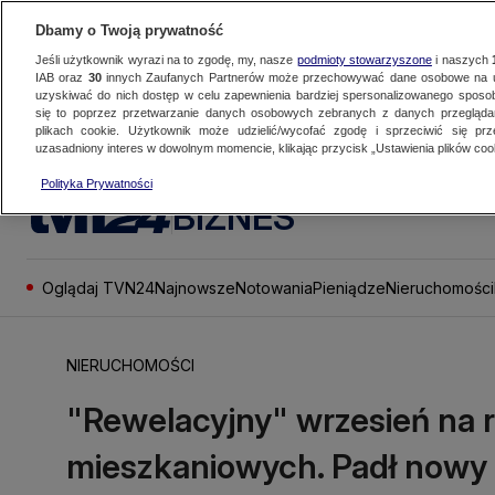
Dbamy o Twoją prywatność
Jeśli użytkownik wyrazi na to zgodę, my, nasze
podmioty stowarzyszone
i naszych
IAB oraz
30
innych Zaufanych Partnerów może przechowywać dane osobowe na ur
uzyskiwać do nich dostęp w celu zapewnienia bardziej spersonalizowanego sposo
się to poprzez przetwarzanie danych osobowych zebranych z danych przegląd
plikach cookie. Użytkownik może udzielić/wycofać zgodę i sprzeciwić się pr
uzasadniony interes w dowolnym momencie, klikając przycisk „Ustawienia plików cook
Polityka Prywatności
BIZNES
Oglądaj TVN24
Najnowsze
Notowania
Pieniądze
Nieruchomości
NIERUCHOMOŚCI
"Rewelacyjny" wrzesień na 
mieszkaniowych. Padł nowy