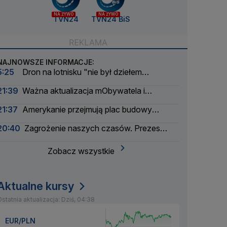
NA ŻYWO
NA ŻYWO
TVN24
TVN24 BiS
NAJNOWSZE INFORMACJE:
5:25
Dron na lotnisku "nie był dziełem
amatorów". Pierwsze ustalenia
21:39
Ważna aktualizacja mObywatela i
problemy. Zgłoszenia użytkowników
21:37
Amerykanie przejmują plac budowy
pierwszej polskiej elektrowni atomowej
20:40
Zagrożenie naszych czasów. Prezes
wielkiego banku apeluje
Zobacz wszystkie
Aktualne kursy
statnia aktualizacja: Dziś, 04:38
EUR/PLN