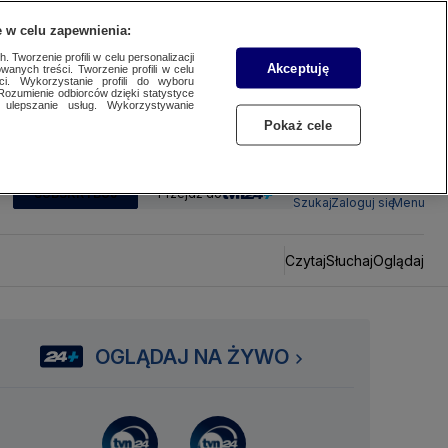
 w celu zapewnienia:
 Tworzenie profili w celu personalizacji
Akceptuję
wanych treści. Tworzenie profili w celu
ci. Wykorzystanie profili do wyboru
Rozumienie odbiorców dzięki statystyce
ulepszanie usług. Wykorzystywanie
Pokaż cele
SUBSKRYBUJ
Przejdź do
Szukaj
Zaloguj się
Menu
Czytaj
Słuchaj
Oglądaj
OGLĄDAJ NA ŻYWO