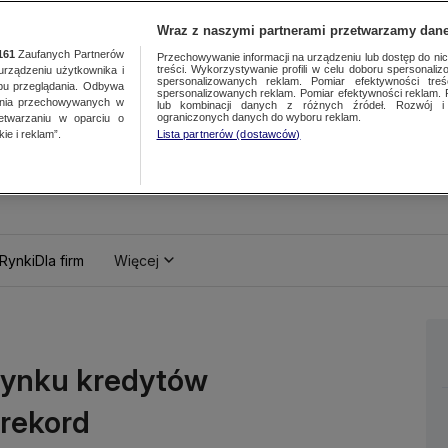
Wraz z naszymi partnerami przetwarzamy dane
161
Zaufanych Partnerów
Przechowywanie informacji na urządzeniu lub dostęp do nich.
treści. Wykorzystywanie profili w celu doboru spersonalizo
ządzeniu użytkownika i
spersonalizowanych reklam. Pomiar efektywności treś
bu przeglądania. Odbywa
spersonalizowanych reklam. Pomiar efektywności reklam. 
ania przechowywanych w
lub kombinacji danych z różnych źródeł. Rozwój i 
ograniczonych danych do wyboru reklam.
zetwarzaniu w oparciu o
ie i reklam”.
Lista partnerów (dostawców)
Rynki
Dla firm
Więcej
rynku kredytów
 rekord