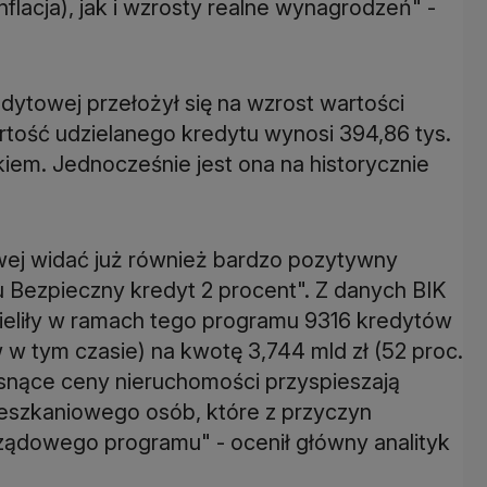
lacja), jak i wzrosty realne wynagrodzeń" -
edytowej przełożył się na wzrost wartości
rtość udzielanego kredytu wynosi 394,86 tys.
okiem. Jednocześnie jest ona na historycznie
wej widać już również bardzo pozytywny
Bezpieczny kredyt 2 procent". Z danych BIK
ieliły w ramach tego programu 9316 kredytów
 w tym czasie) na kwotę 3,744 mld zł (52 proc.
snące ceny nieruchomości przyspieszają
ieszkaniowego osób, które z przyczyn
ządowego programu" - ocenił główny analityk