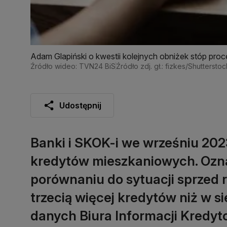
Adam Glapiński o kwestii kolejnych obniżek stóp pr
Źródło wideo: TVN24 BiS
Źródło zdj. gł.: fizkes/Shutterstoc
Udostępnij
Banki i SKOK-i we wrześniu 2023 
kredytów mieszkaniowych. Ozna
porównaniu do sytuacji sprzed 
trzecią więcej kredytów niż w s
danych Biura Informacji Kredyt