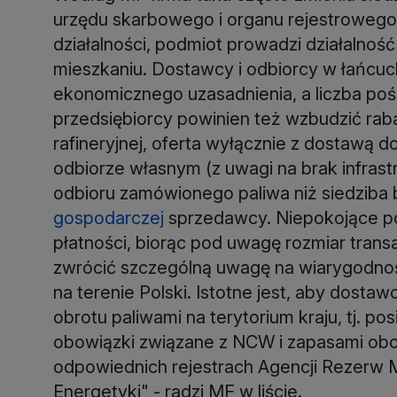
urzędu skarbowego i organu rejestrowego.
działalności, podmiot prowadzi działalnoś
mieszkaniu. Dostawcy i odbiorcy w łańcuc
ekonomicznego uzasadnienia, a liczba po
przedsiębiorcy powinien też wzbudzić raba
rafineryjnej, oferta wyłącznie z dostawą d
odbiorze własnym (z uwagi na brak infrastr
odbioru zamówionego paliwa niż siedziba 
gospodarczej
sprzedawcy. Niepokojące po
płatności, biorąc pod uwagę rozmiar trans
zwrócić szczególną uwagę na wiarygodnoś
na terenie Polski. Istotne jest, aby dost
obrotu paliwami na terytorium kraju, tj. p
obowiązki związane z NCW i zapasami obo
odpowiednich rejestrach Agencji Rezerw M
Energetyki" - radzi MF w liście.