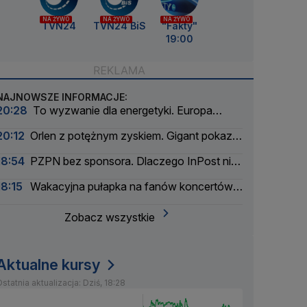
NA ŻYWO
NA ŻYWO
NA ŻYWO
TVN24
TVN24 BiS
"Fakty"
19:00
NAJNOWSZE INFORMACJE:
20:28
To wyzwanie dla energetyki. Europa
szykuje się na zaćmienie Słońca
20:12
Orlen z potężnym zyskiem. Gigant pokazał
wyniki
18:54
PZPN bez sponsora. Dlaczego InPost nie
przedłużył umowy?
18:15
Wakacyjna pułapka na fanów koncertów.
Łatwo stracić pieniądze
Zobacz wszystkie
Aktualne kursy
statnia aktualizacja: Dziś, 18:28