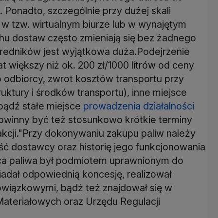
 Ponadto, szczególnie przy dużej skali
ć w tzw. wirtualnym biurze lub w wynajętym
hu dostaw często zmieniają się bez żadnego
średników jest wyjątkowa duża.Podejrzenie
t większy niż ok. 200 zł/1000 litrów od ceny
o odbiorcy, zwrot kosztów transportu przy
uktury i środków transportu), inne miejsce
bądź stałe miejsce
prowadzenia działalności
winny być też stosunkowo krótkie terminy
akcji."Przy dokonywaniu zakupu paliw należy
ć dostawcy oraz historię jego funkcjonowania
awca paliwa był podmiotem uprawnionym do
osiadał odpowiednią koncesję, realizował
wiązkowymi, bądź też znajdował się w
ateriałowych oraz Urzędu Regulacji