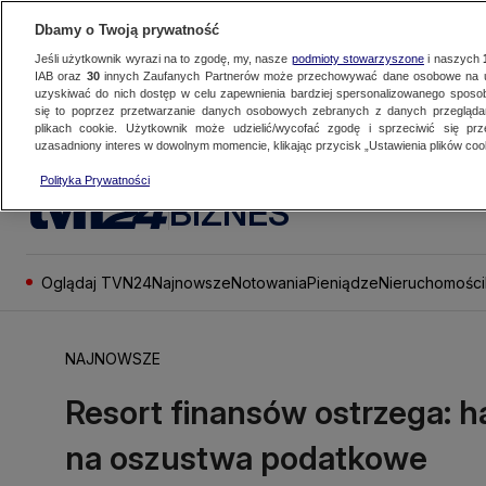
Dbamy o Twoją prywatność
Jeśli użytkownik wyrazi na to zgodę, my, nasze
podmioty stowarzyszone
i naszych
IAB oraz
30
innych Zaufanych Partnerów może przechowywać dane osobowe na ur
uzyskiwać do nich dostęp w celu zapewnienia bardziej spersonalizowanego sposo
się to poprzez przetwarzanie danych osobowych zebranych z danych przegląd
plikach cookie. Użytkownik może udzielić/wycofać zgodę i sprzeciwić się pr
uzasadniony interes w dowolnym momencie, klikając przycisk „Ustawienia plików cook
Polityka Prywatności
BIZNES
Oglądaj TVN24
Najnowsze
Notowania
Pieniądze
Nieruchomości
NAJNOWSZE
Resort finansów ostrzega: h
na oszustwa podatkowe