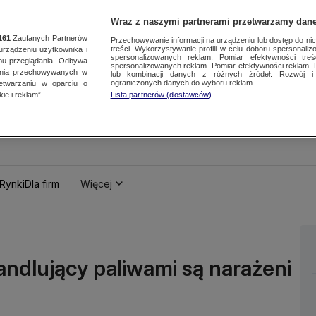
Wraz z naszymi partnerami przetwarzamy dane
161
Zaufanych Partnerów
Przechowywanie informacji na urządzeniu lub dostęp do nich.
treści. Wykorzystywanie profili w celu doboru spersonalizo
ządzeniu użytkownika i
spersonalizowanych reklam. Pomiar efektywności treś
bu przeglądania. Odbywa
spersonalizowanych reklam. Pomiar efektywności reklam. 
ania przechowywanych w
lub kombinacji danych z różnych źródeł. Rozwój i 
ograniczonych danych do wyboru reklam.
zetwarzaniu w oparciu o
ie i reklam”.
Lista partnerów (dostawców)
Rynki
Dla firm
Więcej
andlujący paliwami są narażeni