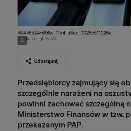
58455d24-698c-11e4-a8ec-0025b511226e
Źródło zdj. gł.: tvn24
Udostępnij
Przedsiębiorcy zajmujący się ob
szczególnie narażeni na oszus
powinni zachować szczególną o
Ministerstwo Finansów w tzw. p
przekazanym PAP.