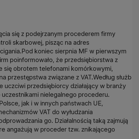
ięcia się z podejrzanym procederem firmy
roli skarbowej, pisząc na adres
ścigania.Pod koniec sierpnia MF w pierwszym
firm poinformowało, że przedsiębiorstwa z
ce się obrotem telefonami komórkowymi,
ą na przestępstwa związane z VAT.Według służb
 uczciwi przedsiębiorcy działający w branży
ę uczestnikami nielegalnego procederu.
olsce, jak i w innych państwach UE,
 mechanizmów VAT do wyłudzania
odprowadzania go. Działalnością taką zajmują
re angażują w proceder tzw. znikającego