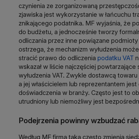
czynienia ze zorganizowaną przestępczoś
zjawiska jest wykorzystanie w łańcuchu tr
znikającego podatnika. MF wyjaśnia, że p
do budżetu, a jednocześnie tworzy formal
odliczania przez inne powiązane podmioty
ostrzega, że mechanizm wyłudzenia może 
stracić prawo do odliczenia
podatku VAT
n
wskazał w liście najczęściej powtarzające 
wyłudzenia VAT. Zwykle dostawcą towaru j
a jej właścicielem lub reprezentantem jes
doświadczenia w branży. Często jest to o
utrudniony lub niemożliwy jest bezpośredn
Podejrzenia powinny wzbudzać rab
Według MF firma taka często zmienia sied