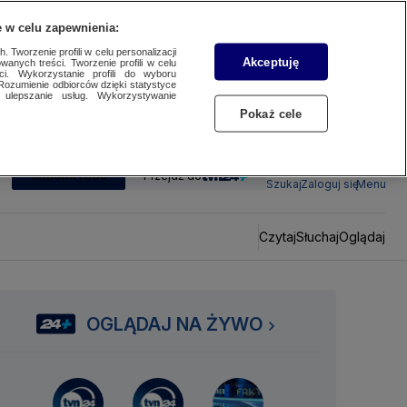
 w celu zapewnienia:
 Tworzenie profili w celu personalizacji
Akceptuję
wanych treści. Tworzenie profili w celu
ci. Wykorzystanie profili do wyboru
Rozumienie odbiorców dzięki statystyce
ulepszanie usług. Wykorzystywanie
Pokaż cele
SUBSKRYBUJ
Przejdź do
Szukaj
Zaloguj się
Menu
Czytaj
Słuchaj
Oglądaj
OGLĄDAJ NA ŻYWO