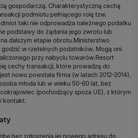
cią gospodarczą. Charakterystyczną cechą
ansakcji podmiotu pełniącego rolę tzw.
odmiot taki nie odprowadza należnego podatku
ne podstawy do żądania jego zwrotu lub
 na dalszym etapie obrotu.Ministerstwo
godzić w rzetelnych podatników. Mogą oni
aliczonego przy nabyciu towarów.Resort
się cechy transakcji, które prowadzą do
est nowo powstała firma (w latach 2012-2014),
t osoba młoda lub w wieku 50-60 lat, bez
bcokrajowiec (pochodzący spoza UE), z którym
i kontakt.
aty
zibę bez zgłoszenia jej nowego adresu do