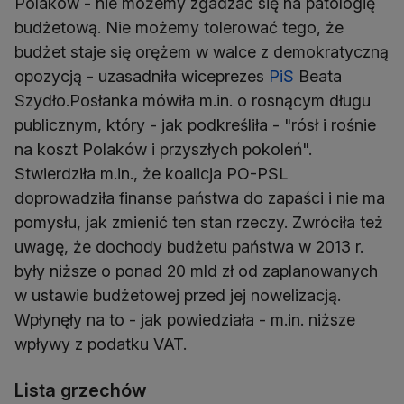
Polaków - nie możemy zgadzać się na patologię
budżetową. Nie możemy tolerować tego, że
budżet staje się orężem w walce z demokratyczną
opozycją - uzasadniła wiceprezes
PiS
Beata
Szydło.Posłanka mówiła m.in. o rosnącym długu
publicznym, który - jak podkreśliła - "rósł i rośnie
na koszt Polaków i przyszłych pokoleń".
Stwierdziła m.in., że koalicja PO-PSL
doprowadziła finanse państwa do zapaści i nie ma
pomysłu, jak zmienić ten stan rzeczy. Zwróciła też
uwagę, że dochody budżetu państwa w 2013 r.
były niższe o ponad 20 mld zł od zaplanowanych
w ustawie budżetowej przed jej nowelizacją.
Wpłynęły na to - jak powiedziała - m.in. niższe
wpływy z podatku VAT.
Lista grzechów