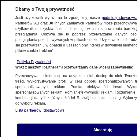
Dbamy o Twoją prywatność
Jeśli użytkownik wyrazi na to zgodę, my, nasze
podmioty stowarzys
Partnerów IAB oraz
30
innych Zaufanych Partnerów może przechowywa
BIZNES
użytkownika i uzyskiwać do nich dostęp w celu zapewnienia bardzi
przeglądania. Odbywa się to poprzez przetwarzanie danych os
przeglądania przechowywanych w plikach cookie. Użytkownik może udzie
NAJNOWSZE
się przetwarzaniu w oparciu o uzasadniony interes w dowolnym momencie
plików cookie i reklam”.
Opozycja krytykuje wzrost bezrobocia
Polityka Prywatności
i zadłużanie państwa, a rząd porównuje się
Wraz z naszymi partnerami przetwarzamy dane w celu zapewnienia:
do Szwecji
Przechowywanie informacji na urządzeniu lub dostęp do nich. Tworzeni
treści. Wykorzystywanie profili w celu doboru spersonalizowanych tr
23.07.2014, 16:36
Aktualizacja:
23.07.2014, 18:46
spersonalizowanych reklam. Pomiar efektywności treści. Wyko
spersonalizowanych reklam. Pomiar efektywności reklam. Rozumienie o
kombinacji danych z różnych źródeł. Rozwój i ulepszanie usług. Wykor
Udostępnij
do wyboru reklam.
Lista partnerów (dostawców)
W środę w Sejmie po ośmiu godzinach
zakończyła się debata nad sprawozdaniem
komisji finansów ws. wykonania budżetu
Akceptuję