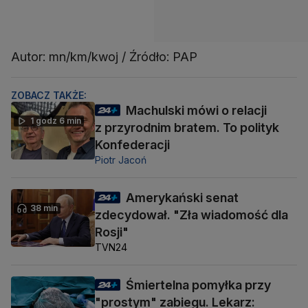
Autor: mn/km/kwoj / Źródło: PAP
ZOBACZ TAKŻE:
Machulski mówi o relacji
1 godz 6 min
z przyrodnim bratem. To polityk
Konfederacji
Piotr Jacoń
Amerykański senat
38 min
zdecydował. "Zła wiadomość dla
Rosji"
TVN24
Śmiertelna pomyłka przy
"prostym" zabiegu. Lekarz: