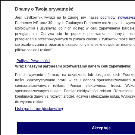
Dbamy o Twoją prywatność
Jeśli użytkownik wyrazi na to zgodę, my, nasze
podmioty stowarzys
Partnerów IAB oraz
30
innych Zaufanych Partnerów może przechowywa
BIZNES
użytkownika i uzyskiwać do nich dostęp w celu zapewnienia bardzi
przeglądania. Odbywa się to poprzez przetwarzanie danych os
przeglądania przechowywanych w plikach cookie. Użytkownik może udzie
NAJNOWSZE
się przetwarzaniu w oparciu o uzasadniony interes w dowolnym momencie
plików cookie i reklam”.
Bez filtra. Obowiązek oznaczania
Polityka Prywatności
retuszowanych zdjęć w mediach
Wraz z naszymi partnerami przetwarzamy dane w celu zapewnienia:
społecznościowych
Przechowywanie informacji na urządzeniu lub dostęp do nich. Tworzeni
treści. Wykorzystywanie profili w celu doboru spersonalizowanych tr
2.07.2021, 20:22
spersonalizowanych reklam. Pomiar efektywności treści. Wyko
spersonalizowanych reklam. Pomiar efektywności reklam. Rozumienie o
kombinacji danych z różnych źródeł. Rozwój i ulepszanie usług. Wykor
Udostępnij
do wyboru reklam.
Lista partnerów (dostawców)
Akceptuję