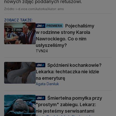
nowych zdjęć poddanych retuszowi.
Źródło: i-d.vice.com
Autorka/Autor: ams
ZOBACZ TAKŻE:
Pojechaliśmy
PREMIERA
27 min
w rodzinne strony Karola
Nawrockiego. Co o nim
usłyszeliśmy?
TVN24
Spóźnieni kochankowie?
Lekarka: łechtaczka nie idzie
na emeryturę
Agata Daniluk
Śmiertelna pomyłka przy
"prostym" zabiegu. Lekarz:
nie jesteśmy serwisantami