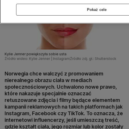
Pokaż cele
Kylie Jenner powiększyła sobie usta
Źródło wideo: Kylie Jenner | Instagram
Źródło zdj. gł.: Shutterstock
Norwegia chce walczyć z promowaniem
nierealnego obrazu ciała w mediach
społecznościowych. Uchwalono nowe prawo,
które nakazuje specjalnie oznaczać
retuszowane zdjęcia i filmy będące elementem
kampanii reklamowych na takich platformach jak
Instagram, Facebook czy TikTok. To oznacza, że
internetowi influencerzy, jeśli umieszczą treść,
gdzie kształt ciała, jego rozmiar lub kolor zostały