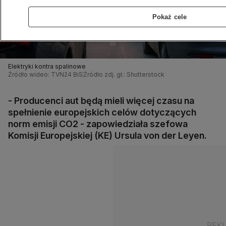
Pokaż cele
Elektryki kontra spalinowe
Źródło wideo: TVN24 BiS
Źródło zdj. gł.: Shutterstock
- Producenci aut będą mieli więcej czasu na
spełnienie europejskich celów dotyczących
norm emisji CO2 - zapowiedziała szefowa
Komisji Europejskiej (KE) Ursula von der Leyen.