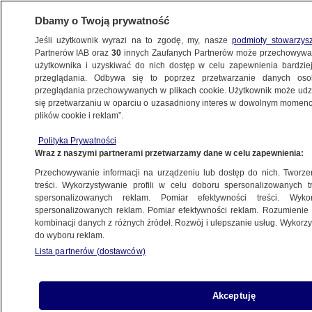
Dbamy o Twoją prywatność
Jeśli użytkownik wyrazi na to zgodę, my, nasze
podmioty stowarzys
Partnerów IAB oraz
30
innych Zaufanych Partnerów może przechowywa
BIZNES
użytkownika i uzyskiwać do nich dostęp w celu zapewnienia bardzi
przeglądania. Odbywa się to poprzez przetwarzanie danych os
przeglądania przechowywanych w plikach cookie. Użytkownik może udzie
NAJNOWSZE
się przetwarzaniu w oparciu o uzasadniony interes w dowolnym momencie
plików cookie i reklam”.
Co z unijną rewolucją? Zapowiedź Brukseli
Polityka Prywatności
Wraz z naszymi partnerami przetwarzamy dane w celu zapewnienia:
3.03.2025, 21:20
Przechowywanie informacji na urządzeniu lub dostęp do nich. Tworzeni
treści. Wykorzystywanie profili w celu doboru spersonalizowanych tr
Udostępnij
spersonalizowanych reklam. Pomiar efektywności treści. Wyko
spersonalizowanych reklam. Pomiar efektywności reklam. Rozumienie o
kombinacji danych z różnych źródeł. Rozwój i ulepszanie usług. Wykor
do wyboru reklam.
Lista partnerów (dostawców)
Akceptuję