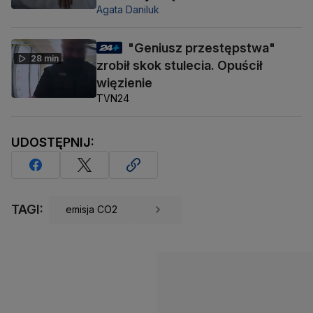
Agata Daniluk
"Geniusz przestępstwa"
28 min
zrobił skok stulecia. Opuścił
więzienie
TVN24
UDOSTĘPNIJ:
TAGI:
emisja CO2