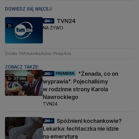
DOWIEDZ SIĘ WIĘCEJ:
TVN24
NA ŻYWO
Źródło: PAP
Autorka/Autor: Pkarp/kris
ZOBACZ TAKŻE:
"Żenada, co on
PREMIERA
27 min
wyprawia". Pojechaliśmy
w rodzinne strony Karola
Nawrockiego
TVN24
Spóźnieni kochankowie?
Lekarka: łechtaczka nie idzie
na emeryturę