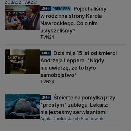
ZOBACZ TAKŻE:
Pojechaliśmy
PREMIERA
27 min
w rodzinne strony Karola
Nawrockiego. Co o nim
usłyszeliśmy?
TVN24
Dziś mija 15 lat od śmierci
57 min
Andrzeja Leppera. "Nigdy
nie uwierzę, że to było
samobójstwo"
TVN24
Śmiertelna pomyłka przy
"prostym" zabiegu. Lekarz:
nie jesteśmy serwisantami
Agata Daniluk,
Jakub Stachowiak