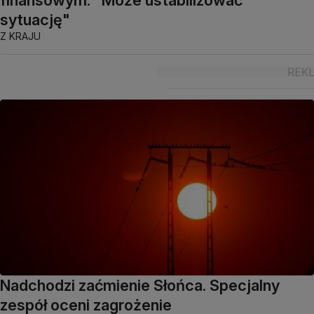
finansowym. "Może ustabilizować
sytuację"
Z KRAJU
Nadchodzi zaćmienie Słońca. Specjalny
zespół oceni zagrożenie