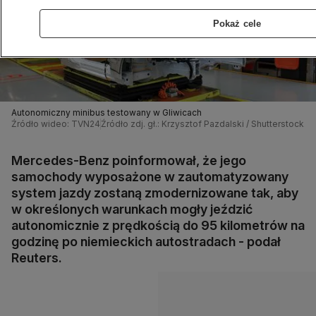
Pokaż cele
Autonomiczny minibus testowany w Gliwicach
Źródło wideo: TVN24
Źródło zdj. gł.: Krzysztof Pazdalski / Shutterstock.
Mercedes-Benz poinformował, że jego
samochody wyposażone w zautomatyzowany
system jazdy zostaną zmodernizowane tak, aby
w określonych warunkach mogły jeździć
autonomicznie z prędkością do 95 kilometrów na
godzinę po niemieckich autostradach - podał
Reuters.