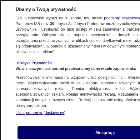
Dbamy o Twoją prywatność
Jeśli użytkownik wyrazi na to zgodę, my, nasze
podmioty stowarzys
Partnerów IAB oraz
30
innych Zaufanych Partnerów może przechowywa
BIZNES
użytkownika i uzyskiwać do nich dostęp w celu zapewnienia bardzi
przeglądania. Odbywa się to poprzez przetwarzanie danych os
przeglądania przechowywanych w plikach cookie. Użytkownik może udzie
MOTO
się przetwarzaniu w oparciu o uzasadniony interes w dowolnym momencie
plików cookie i reklam”.
Autonomiczne mercedesy na niemieckich
Polityka Prywatności
autostradach. W określonych warunkach
Wraz z naszymi partnerami przetwarzamy dane w celu zapewnienia:
Przechowywanie informacji na urządzeniu lub dostęp do nich. Tworzeni
23.09.2024, 11:34
treści. Wykorzystywanie profili w celu doboru spersonalizowanych tr
spersonalizowanych reklam. Pomiar efektywności treści. Wyko
spersonalizowanych reklam. Pomiar efektywności reklam. Rozumienie o
Udostępnij
kombinacji danych z różnych źródeł. Rozwój i ulepszanie usług. Wykor
do wyboru reklam.
Lista partnerów (dostawców)
Akceptuję