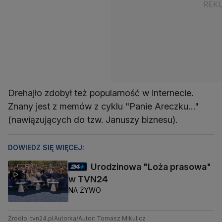
Drehajło zdobył też popularność w internecie.
Znany jest z memów z cyklu "Panie Areczku…"
(nawiązujących do tzw. Januszy biznesu).
DOWIEDZ SIĘ WIĘCEJ:
Urodzinowa "Loża prasowa"
w TVN24
NA ŻYWO
Źródło: tvn24.pl
Autorka/Autor: Tomasz Mikulicz