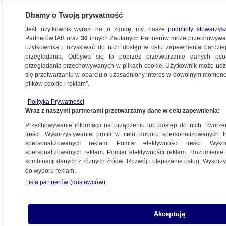
Dbamy o Twoją prywatność
Jeśli użytkownik wyrazi na to zgodę, my, nasze
podmioty stowarzys
Partnerów IAB oraz
30
innych Zaufanych Partnerów może przechowywa
użytkownika i uzyskiwać do nich dostęp w celu zapewnienia bardzi
przeglądania. Odbywa się to poprzez przetwarzanie danych os
przeglądania przechowywanych w plikach cookie. Użytkownik może udzie
BIAŁYSTOK
się przetwarzaniu w oparciu o uzasadniony interes w dowolnym momencie
plików cookie i reklam”.
Miał być głównym rozgrywającym
Polityka Prywatności
na Podlasiu. Zapewnia, że ufa "zarządowi
Wraz z naszymi partnerami przetwarzamy dane w celu zapewnienia:
zgody narodowej"
Przechowywanie informacji na urządzeniu lub dostęp do nich. Tworzeni
treści. Wykorzystywanie profili w celu doboru spersonalizowanych tr
13.05.2024, 14:00
spersonalizowanych reklam. Pomiar efektywności treści. Wyko
spersonalizowanych reklam. Pomiar efektywności reklam. Rozumienie o
kombinacji danych z różnych źródeł. Rozwój i ulepszanie usług. Wykor
Udostępnij
do wyboru reklam.
Lista partnerów (dostawców)
Akceptuję