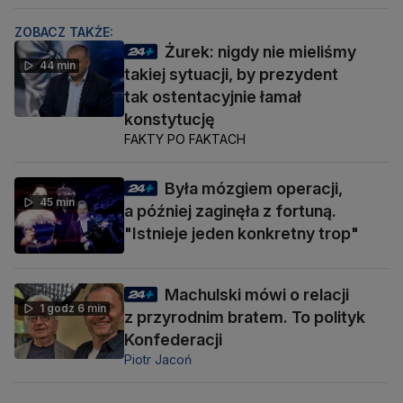
ZOBACZ TAKŻE:
Żurek: nigdy nie mieliśmy
44 min
takiej sytuacji, by prezydent
tak ostentacyjnie łamał
konstytucję
FAKTY PO FAKTACH
Była mózgiem operacji,
45 min
a później zaginęła z fortuną.
"Istnieje jeden konkretny trop"
Machulski mówi o relacji
1 godz 6 min
z przyrodnim bratem. To polityk
Konfederacji
Piotr Jacoń