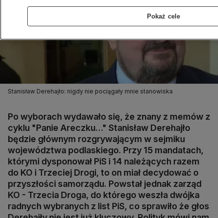
Pokaż cele
Stanisław Derehajło: nigdy nie pociągały mnie stanowiska
Po wyborach wydawało się, że znany z memów z
cyklu "Panie Areczku…" Stanisław Derehajło
będzie głównym rozgrywającym w sejmiku
województwa podlaskiego. Przy 15 mandatach,
którymi dysponował PiS i 14 należących razem
do KO i Trzeciej Drogi, to on miał decydować o
przyszłości samorządu. Powstał jednak zarząd
KO - Trzecia Droga, do którego weszła dwójka
radnych wybranych z list PiS, co sprawiło że głos
Derehajły nie jest już kluczowy. Polityk mówi nam