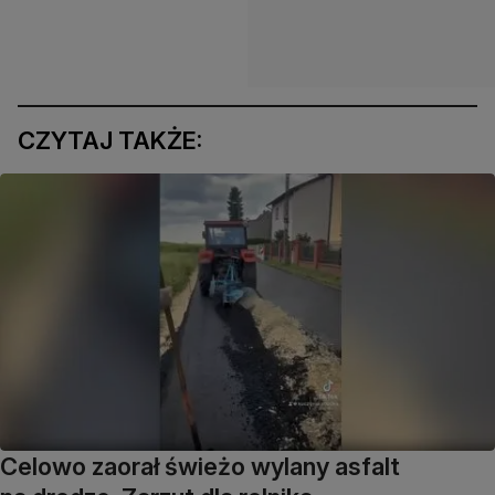
CZYTAJ TAKŻE:
Celowo zaorał świeżo wylany asfalt