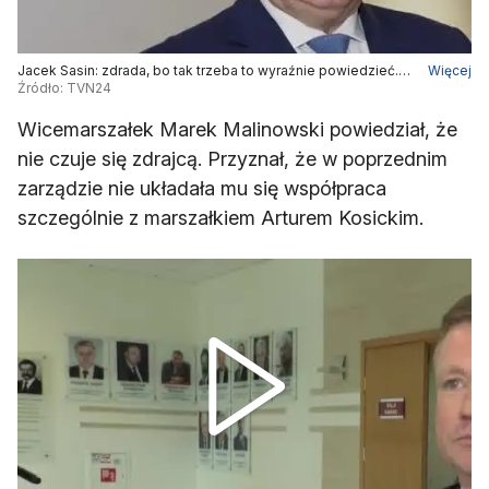
Jacek Sasin: zdrada, bo tak trzeba to wyraźnie powiedzieć.
Więcej
Wola wyborców została podeptana
Źródło: TVN24
Wicemarszałek Marek Malinowski powiedział, że
nie czuje się zdrajcą. Przyznał, że w poprzednim
zarządzie nie układała mu się współpraca
szczególnie z marszałkiem Arturem Kosickim.