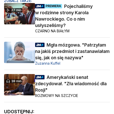
ZOBACZ TAKŻE:
Pojechaliśmy
PREMIERA
27 min
w rodzinne strony Karola
Nawrockiego. Co o nim
usłyszeliśmy?
CZARNO NA BIAŁYM
Mgła mózgowa. "Patrzyłam
na jakiś przedmiot i zastanawiałam
się, jak on się nazywa"
Zuzanna Kuffel
Amerykański senat
38 min
zdecydował. "Zła wiadomość dla
Rosji"
ROZMOWY NA SZCZYCIE
UDOSTĘPNIJ: