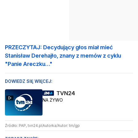
PRZECZYTAJ: Decydujący głos miał mieć
Stanisław Derehajło, znany z memów z cyklu
"Panie Areczku…"
DOWIEDZ SIĘ WIĘCEJ:
TVN24
NA ŻYWO
Źródło: PAP, tvn24.pl
Autorka/Autor: tm/gp