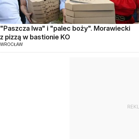
"Paszcza lwa" i "palec boży". Morawiecki
z pizzą w bastionie KO
WROCŁAW