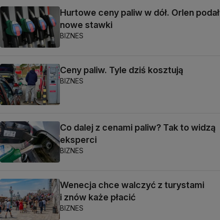
Hurtowe ceny paliw w dół. Orlen podał
nowe stawki
BIZNES
Ceny paliw. Tyle dziś kosztują
BIZNES
Co dalej z cenami paliw? Tak to widzą
eksperci
BIZNES
Wenecja chce walczyć z turystami
i znów każe płacić
BIZNES