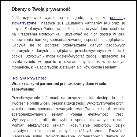
Dbamy o Twoją prywatność
Jeśli użytkownik wyrazi na to zgodę, my, nasze
podmioty
stowarzyszone
i naszych
161
Zaufanych Partnerów IAB oraz
30
SUBSKRYBUJ
innych Zaufanych Partnerów może przechowywać dane osobowe
na urządzeniu użytkownika i uzyskiwać do nich dostęp w celu
zapewnienia bardziej spersonalizowanego sposobu przeglądania.
Odbywa się to poprzez przetwarzanie danych osobowych
POWIĄZANE MATERIAŁY
zebranych z danych przeglądania przechowywanych w plikach
cookie. Użytkownik może udzielić/wycofać zgodę i sprzeciwić się
Rekordowe kary dla przedsiębiorców.
przetwarzaniu w oparciu o uzasadniony interes w dowolnym
momencie, klikając przycisk „Ustawienia plików cookie i reklam”.
Szczegóły działalności UOKiK
BIZNES
Polityka Prywatności
Wraz z naszymi partnerami przetwarzamy dane w celu
zapewnienia:
Firmy hamują podwyżki płac. Nowe
Przechowywanie informacji na urządzeniu lub dostęp do nich.
Tworzenie profili w celu personalizacji treści. Wykorzystywanie profili
dane NBP
w celu doboru spersonalizowanych treści. Tworzenie profili w celu
BIZNES
spersonalizowanych reklam. Pomiar efektywności treści.
Wykorzystanie profili do wyboru spersonalizowanych reklam.
Pomiar efektywności reklam. Rozumienie odbiorców dzięki
statystyce lub kombinacji danych z różnych źródeł. Rozwój i
Kontrole stacji paliw ujawniają
ulepszanie usług. Wykorzystywanie ograniczonych danych do