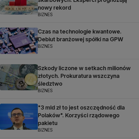
nowy rekord
BIZNES
Czas na technologie kwantowe.
Debiut branżowej spółki na GPW
BIZNES
Szkody liczone w setkach milionów
złotych. Prokuratura wszczyna
śledztwo
BIZNES
"3 mld zł to jest oszczędność dla
Polaków". Korzyści rządowego
pakietu
BIZNES