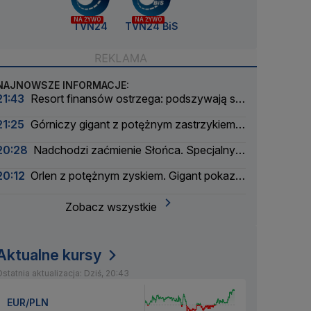
NA ŻYWO
NA ŻYWO
TVN24
TVN24 BiS
NAJNOWSZE INFORMACJE:
21:43
Resort finansów ostrzega: podszywają się
pod skarbówkę
21:25
Górniczy gigant z potężnym zastrzykiem
finansowym. "Może ustabilizować sytuację"
20:28
Nadchodzi zaćmienie Słońca. Specjalny
zespół oceni zagrożenie
20:12
Orlen z potężnym zyskiem. Gigant pokazał
wyniki
Zobacz wszystkie
Aktualne kursy
statnia aktualizacja: Dziś, 20:43
EUR/PLN