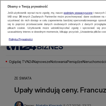
Dbamy o Twoją prywatność
Jeśli użytkownik wyrazi na to zgodę, my, nasze
podmioty stowarzyszone
i naszych
IAB oraz
30
innych Zaufanych Partnerów może przechowywać dane osobowe na ur
uzyskiwać do nich dostęp w celu zapewnienia bardziej spersonalizowanego sposo
się to poprzez przetwarzanie danych osobowych zebranych z danych przegląd
plikach cookie. Użytkownik może udzielić/wycofać zgodę i sprzeciwić się pr
uzasadniony interes w dowolnym momencie, klikając przycisk „Ustawienia plików cook
Polityka Prywatności
BIZNES
Oglądaj TVN24
Najnowsze
Notowania
Pieniądze
Nieruchomości
ZE ŚWIATA
Upały windują ceny. Francuz
Oprac.
Natalia Kieszek
5.07.2026, 13:12
|