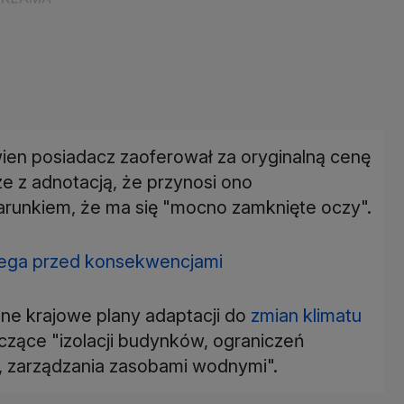
en posiadacz zaoferował za oryginalną cenę
e z adnotacją, że przynosi ono
arunkiem, że ma się "mocno zamknięte oczy".
rzega przed konsekwencjami
ejne krajowe plany adaptacji do
zmian klimatu
zące "izolacji budynków, ograniczeń
ej, zarządzania zasobami wodnymi".