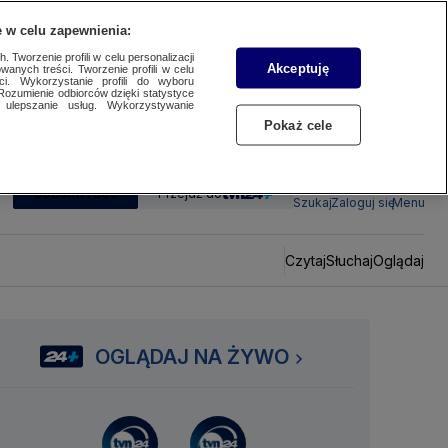
 w celu zapewnienia:
 Tworzenie profili w celu personalizacji
Akceptuję
wanych treści. Tworzenie profili w celu
ci. Wykorzystanie profili do wyboru
Rozumienie odbiorców dzięki statystyce
ulepszanie usług. Wykorzystywanie
Pokaż cele
SUBSKRYBUJ
Przejdź do
Szukaj
Zaloguj się
Menu
Czytaj
Słuchaj
Oglądaj
OGLĄDAJ NA ŻYWO