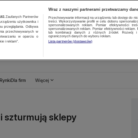
Wraz z naszymi partnerami przetwarzamy dane
161
Zaufanych Partnerów
Przechowywanie informacji na urządzeniu lub dostęp do nich.
treści. Wykorzystywanie profili w celu doboru spersonalizo
ządzeniu użytkownika i
spersonalizowanych reklam. Pomiar efektywności treś
bu przeglądania. Odbywa
spersonalizowanych reklam. Pomiar efektywności reklam. 
ania przechowywanych w
lub kombinacji danych z różnych źródeł. Rozwój i 
ograniczonych danych do wyboru reklam.
zetwarzaniu w oparciu o
ie i reklam”.
Lista partnerów (dostawców)
Rynki
Dla firm
Więcej
i szturmują sklepy