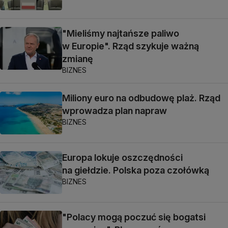
"Mieliśmy najtańsze paliwo
w Europie". Rząd szykuje ważną
zmianę
BIZNES
Miliony euro na odbudowę plaż. Rząd
wprowadza plan napraw
BIZNES
Europa lokuje oszczędności
na giełdzie. Polska poza czołówką
BIZNES
"Polacy mogą poczuć się bogatsi