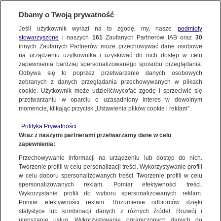
Dbamy o Twoją prywatność
Jeśli użytkownik wyrazi na to zgodę, my, nasze
podmioty
stowarzyszone
i naszych
161
Zaufanych Partnerów IAB oraz
30
SUBSKRYBUJ
innych Zaufanych Partnerów może przechowywać dane osobowe
na urządzeniu użytkownika i uzyskiwać do nich dostęp w celu
zapewnienia bardziej spersonalizowanego sposobu przeglądania.
Odbywa się to poprzez przetwarzanie danych osobowych
zebranych z danych przeglądania przechowywanych w plikach
cookie. Użytkownik może udzielić/wycofać zgodę i sprzeciwić się
przetwarzaniu w oparciu o uzasadniony interes w dowolnym
momencie, klikając przycisk „Ustawienia plików cookie i reklam”.
Polityka Prywatności
Wraz z naszymi partnerami przetwarzamy dane w celu
zapewnienia:
Przechowywanie informacji na urządzeniu lub dostęp do nich.
Natalia Kieszek
Tworzenie profili w celu personalizacji treści. Wykorzystywanie profili
w celu doboru spersonalizowanych treści. Tworzenie profili w celu
Wydawczyni działu Biznes tvn24.pl
spersonalizowanych reklam. Pomiar efektywności treści.
Wykorzystanie profili do wyboru spersonalizowanych reklam.
Pomiar efektywności reklam. Rozumienie odbiorców dzięki
POWIĄZANE MATERIAŁY
statystyce lub kombinacji danych z różnych źródeł. Rozwój i
ulepszanie usług. Wykorzystywanie ograniczonych danych do