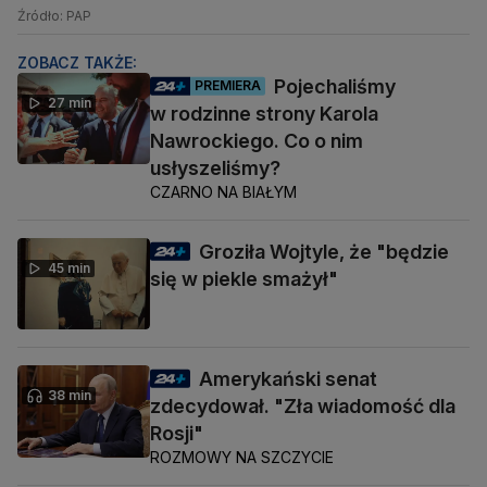
Źródło: PAP
ZOBACZ TAKŻE:
Pojechaliśmy
PREMIERA
27 min
w rodzinne strony Karola
Nawrockiego. Co o nim
usłyszeliśmy?
CZARNO NA BIAŁYM
Groziła Wojtyle, że "będzie
45 min
się w piekle smażył"
Amerykański senat
38 min
zdecydował. "Zła wiadomość dla
Rosji"
ROZMOWY NA SZCZYCIE