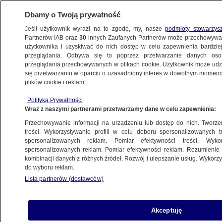
Dbamy o Twoją prywatność
Jeśli użytkownik wyrazi na to zgodę, my, nasze
podmioty stowarzys
Partnerów IAB oraz
30
innych Zaufanych Partnerów może przechowywa
ZDROWIE
użytkownika i uzyskiwać do nich dostęp w celu zapewnienia bardzi
przeglądania. Odbywa się to poprzez przetwarzanie danych os
przeglądania przechowywanych w plikach cookie. Użytkownik może udzie
ZDROWIE
się przetwarzaniu w oparciu o uzasadniony interes w dowolnym momencie
plików cookie i reklam”.
Ustawa o lekarzu sądowym do likwidacji?
Polityka Prywatności
"Zbyteczne i bezcelowe "
Wraz z naszymi partnerami przetwarzamy dane w celu zapewnienia:
Przechowywanie informacji na urządzeniu lub dostęp do nich. Tworzeni
Oprac.
Piotr Wójcik
treści. Wykorzystywanie profili w celu doboru spersonalizowanych tr
spersonalizowanych reklam. Pomiar efektywności treści. Wyko
15.05.2026, 12:05
spersonalizowanych reklam. Pomiar efektywności reklam. Rozumienie o
kombinacji danych z różnych źródeł. Rozwój i ulepszanie usług. Wykor
do wyboru reklam.
Posłuchaj artykułu
Czyta lektor AI
Lista partnerów (dostawców)
Akceptuję