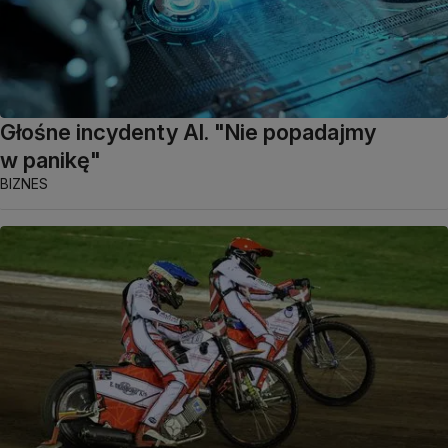
Głośne incydenty AI. "Nie popadajmy
w panikę"
BIZNES