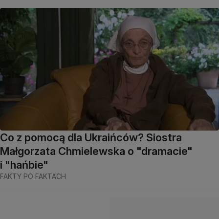
Co z pomocą dla Ukraińców? Siostra
Małgorzata Chmielewska o "dramacie"
i "hańbie"
FAKTY PO FAKTACH