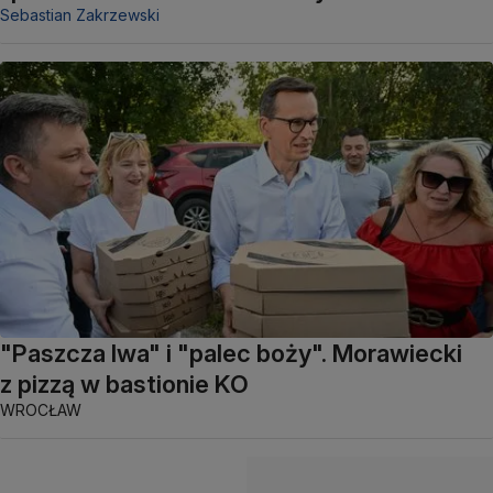
Sebastian Zakrzewski
"Paszcza lwa" i "palec boży". Morawiecki
z pizzą w bastionie KO
WROCŁAW