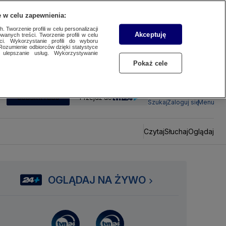
 w celu zapewnienia:
 Tworzenie profili w celu personalizacji
Akceptuję
wanych treści. Tworzenie profili w celu
ci. Wykorzystanie profili do wyboru
Rozumienie odbiorców dzięki statystyce
ulepszanie usług. Wykorzystywanie
Pokaż cele
SUBSKRYBUJ
Przejdź do
Szukaj
Zaloguj się
Menu
Czytaj
Słuchaj
Oglądaj
OGLĄDAJ NA ŻYWO