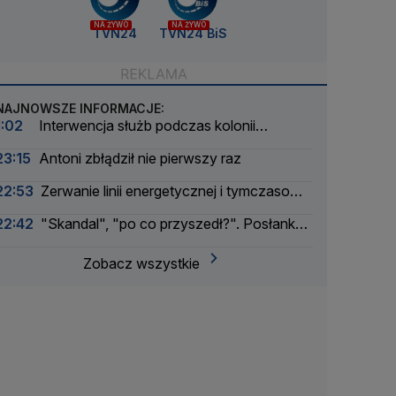
NA ŻYWO
NA ŻYWO
TVN24
TVN24 BiS
NAJNOWSZE INFORMACJE:
1:02
Interwencja służb podczas kolonii
żeglarskiej. Z wody wyciągnięto ponad 30 osób
23:15
Antoni zbłądził nie pierwszy raz
22:53
Zerwanie linii energetycznej i tymczasowa
awaria prądu. Incydent bada Żandarmeria
22:42
"Skandal", "po co przyszedł?". Posłanka
Wojskowa
PiS krytykuje Morawieckiego i publikuje nagranie
Zobacz wszystkie