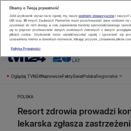
Dbamy o Twoją prywatność
Jeśli użytkownik wyrazi na to zgodę, my, nasze
podmioty stowarzyszone
i naszych
IAB oraz
30
innych Zaufanych Partnerów może przechowywać dane osobowe na ur
uzyskiwać do nich dostęp w celu zapewnienia bardziej spersonalizowanego sposo
się to poprzez przetwarzanie danych osobowych zebranych z danych przegląd
plikach cookie. Użytkownik może udzielić/wycofać zgodę i sprzeciwić się pr
uzasadniony interes w dowolnym momencie, klikając przycisk „Ustawienia plików cook
Polityka Prywatności
Oglądaj TVN24
Najnowsze
Fakty
Świat
Polska
Regionalne
POLSKA
Resort zdrowia prowadzi kontr
lekarska zgłasza zastrzeżen