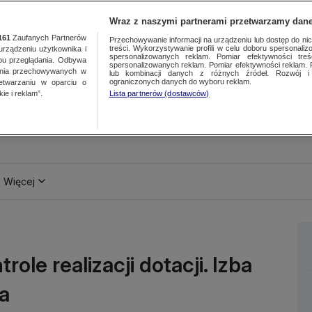
Wraz z naszymi partnerami przetwarzamy dane
161
Zaufanych Partnerów
Przechowywanie informacji na urządzeniu lub dostęp do nich.
treści. Wykorzystywanie profili w celu doboru spersonalizo
ządzeniu użytkownika i
spersonalizowanych reklam. Pomiar efektywności treś
bu przeglądania. Odbywa
spersonalizowanych reklam. Pomiar efektywności reklam. 
ania przechowywanych w
lub kombinacji danych z różnych źródeł. Rozwój i 
ograniczonych danych do wyboru reklam.
zetwarzaniu w oparciu o
ie i reklam”.
Lista partnerów (dostawców)
Więcej
ole realizacji dotacji. Izba
ia