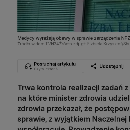
Medycy wyrażają obawy w sprawie zarządzenia NF
Źródło wideo: TVN24
Źródło zdj. gł.: Elzbieta Krzysztof/Sh
Posłuchaj artykułu
Udostępnij
Czyta lektor AI
Trwa kontrola realizacji zadań z
na które minister zdrowia udzie
zdrowia przekazał, że postępow
sprawie, z wyjątkiem Naczelnej I
współpracuje. Prowadzenie kont