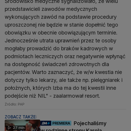
Środowisko medyczne sygnalizowało, że wielu
przedstawicieli zawodów medycznych
wykonujących zawód na podstawie procedury
uproszczonej nie będzie w stanie dopełnić tego
obowiązku w obecnie obowiązującym terminie.
Jednocześnie utrata uprawnień przez te osoby
mogłaby prowadzić do braków kadrowych w
podmiotach leczniczych oraz negatywnie wpłynąć
na dostępność świadczeń zdrowotnych dla
pacjentów. Warto zaznaczyć, że w/w kwestia nie
dotyczy tylko lekarzy, ale także np. pielęgniarek i
położnych, których Izba ma do tej kwestii inne
podejście niż NIL" - zaalarmował resort.
Źródło: PAP
ZOBACZ TAKŻE:
Pojechaliśmy
PREMIERA
27 min
w rodzinne strony Karola