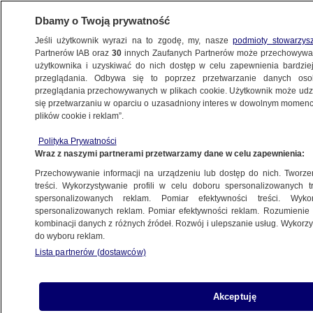
Dbamy o Twoją prywatność
Jeśli użytkownik wyrazi na to zgodę, my, nasze
podmioty stowarzys
Partnerów IAB oraz
30
innych Zaufanych Partnerów może przechowywa
ZDROWIE
użytkownika i uzyskiwać do nich dostęp w celu zapewnienia bardzi
przeglądania. Odbywa się to poprzez przetwarzanie danych os
przeglądania przechowywanych w plikach cookie. Użytkownik może udzie
ZDROWIE
się przetwarzaniu w oparciu o uzasadniony interes w dowolnym momencie
plików cookie i reklam”.
Szykuje się kolejne prezydenckie weto? Ci
Polityka Prywatności
pacjenci dostaną rykoszetem
Wraz z naszymi partnerami przetwarzamy dane w celu zapewnienia:
Przechowywanie informacji na urządzeniu lub dostęp do nich. Tworzeni
Oprac.
Piotr Wójcik
treści. Wykorzystywanie profili w celu doboru spersonalizowanych tr
spersonalizowanych reklam. Pomiar efektywności treści. Wyko
21.05.2026, 16:47
spersonalizowanych reklam. Pomiar efektywności reklam. Rozumienie o
kombinacji danych z różnych źródeł. Rozwój i ulepszanie usług. Wykor
do wyboru reklam.
Posłuchaj artykułu
Czyta lektor AI
Lista partnerów (dostawców)
Akceptuję