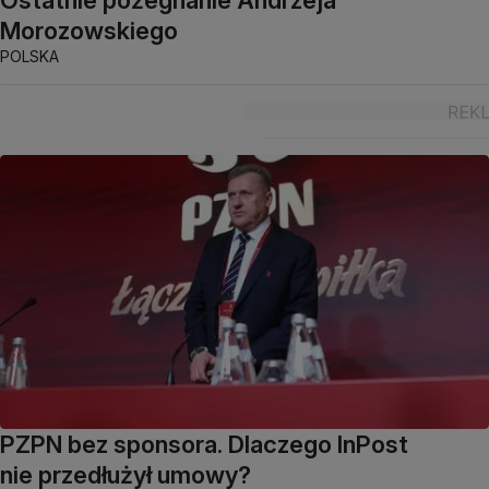
Ostatnie pożegnanie Andrzeja
Morozowskiego
POLSKA
PZPN bez sponsora. Dlaczego InPost
nie przedłużył umowy?