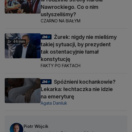
Nawrockiego. Co o nim
usłyszeliśmy?
CZARNO NA BIAŁYM
Żurek: nigdy nie mieliśmy
44 min
takiej sytuacji, by prezydent
tak ostentacyjnie łamał
konstytucję
FAKTY PO FAKTACH
Spóźnieni kochankowie?
Lekarka: łechtaczka nie idzie
na emeryturę
Agata Daniluk
Piotr Wójcik