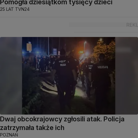
Pomogła dziesiątkom tysięcy dzieci
25 LAT TVN24
Dwaj obcokrajowcy zgłosili atak. Policja
zatrzymała także ich
POZNAŃ