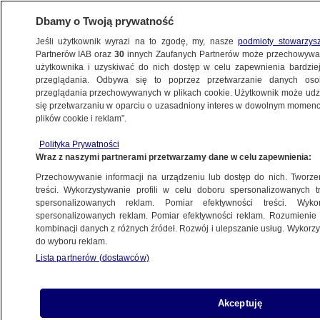
Dbamy o Twoją prywatność
Jeśli użytkownik wyrazi na to zgodę, my, nasze
podmioty stowarzys
Partnerów IAB oraz
30
innych Zaufanych Partnerów może przechowywa
ZDROWIE
użytkownika i uzyskiwać do nich dostęp w celu zapewnienia bardzi
przeglądania. Odbywa się to poprzez przetwarzanie danych os
przeglądania przechowywanych w plikach cookie. Użytkownik może udzie
ZDROWIE
się przetwarzaniu w oparciu o uzasadniony interes w dowolnym momencie
plików cookie i reklam”.
Talia ma znaczenie. Potwierdzają
Polityka Prywatności
naukowcy
Wraz z naszymi partnerami przetwarzamy dane w celu zapewnienia:
Przechowywanie informacji na urządzeniu lub dostęp do nich. Tworzeni
Oprac.
Anna Bielecka
treści. Wykorzystywanie profili w celu doboru spersonalizowanych tr
spersonalizowanych reklam. Pomiar efektywności treści. Wyko
15.06.2026, 13:54
spersonalizowanych reklam. Pomiar efektywności reklam. Rozumienie o
kombinacji danych z różnych źródeł. Rozwój i ulepszanie usług. Wykor
do wyboru reklam.
Posłuchaj artykułu
Czyta lektor AI
Lista partnerów (dostawców)
Akceptuję