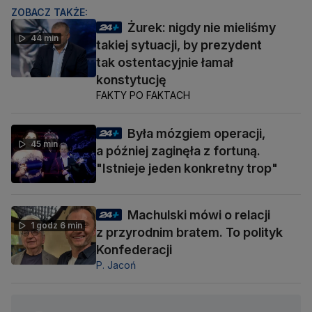
ZOBACZ TAKŻE:
Żurek: nigdy nie mieliśmy
44 min
takiej sytuacji, by prezydent
tak ostentacyjnie łamał
konstytucję
FAKTY PO FAKTACH
Była mózgiem operacji,
45 min
a później zaginęła z fortuną.
"Istnieje jeden konkretny trop"
Machulski mówi o relacji
1 godz 6 min
z przyrodnim bratem. To polityk
Konfederacji
P. Jacoń