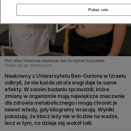
Pokaż cele
Prof. Anna Tomaszuk-Kazberuk: leki na otyłość to przełom
Źródło zdj. gł.: Shutterstock
Naukowcy z Uniwersytetu Ben-Guriona w Izraelu
odkryli, że nie każda utrata wagi daje te same
efekty. W swoim badaniu sprawdzili, które
zmiany w organizmie mają największe znaczenie
dla zdrowia metabolicznego i mogą chronić je
nawet wtedy, gdy kilogramy wracają. Wyniki
pokazują, że klucz leży nie w liczbie na wadze,
lecz w tym, co dzieje się wokół talii.