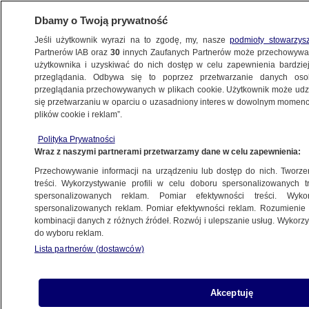
Dbamy o Twoją prywatność
Jeśli użytkownik wyrazi na to zgodę, my, nasze
podmioty stowarzys
Partnerów IAB oraz
30
innych Zaufanych Partnerów może przechowywa
użytkownika i uzyskiwać do nich dostęp w celu zapewnienia bardzi
przeglądania. Odbywa się to poprzez przetwarzanie danych os
przeglądania przechowywanych w plikach cookie. Użytkownik może udzie
WROCŁAW
się przetwarzaniu w oparciu o uzasadniony interes w dowolnym momencie
plików cookie i reklam”.
Sprayem w wandalizm
Polityka Prywatności
Wraz z naszymi partnerami przetwarzamy dane w celu zapewnienia:
22.05.2012, 16:55
Przechowywanie informacji na urządzeniu lub dostęp do nich. Tworzeni
treści. Wykorzystywanie profili w celu doboru spersonalizowanych tr
Udostępnij
spersonalizowanych reklam. Pomiar efektywności treści. Wyko
spersonalizowanych reklam. Pomiar efektywności reklam. Rozumienie o
kombinacji danych z różnych źródeł. Rozwój i ulepszanie usług. Wykor
Kilkadziesiąt puszek farby, profesjonalni
do wyboru reklam.
graficiarze i stary autobus MPK. Tak wrocławski
Lista partnerów (dostawców)
przewoźnik promuje akcję przeciwko wandalom
w komunikacji miejskiej.
Akceptuję