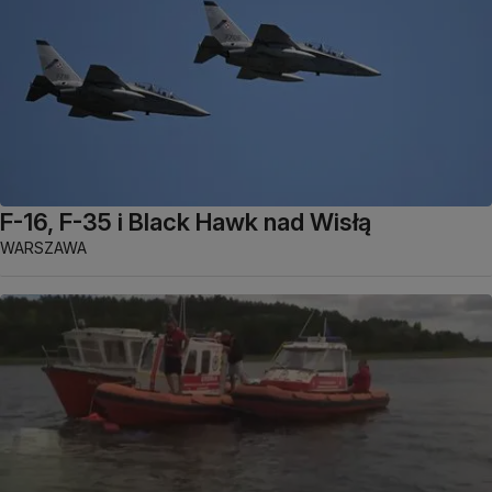
F-16, F-35 i Black Hawk nad Wisłą
WARSZAWA