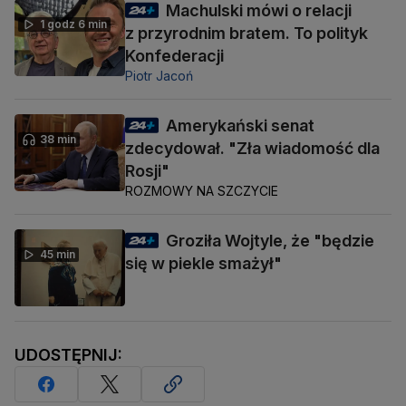
Machulski mówi o relacji
1 godz 6 min
z przyrodnim bratem. To polityk
Konfederacji
Piotr Jacoń
Amerykański senat
38 min
zdecydował. "Zła wiadomość dla
Rosji"
ROZMOWY NA SZCZYCIE
Groziła Wojtyle, że "będzie
45 min
się w piekle smażył"
UDOSTĘPNIJ: