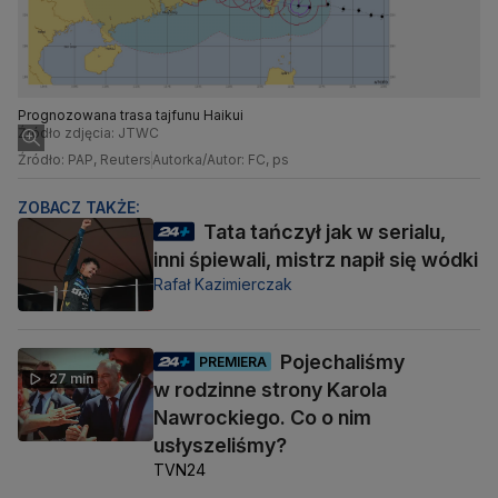
Prognozowana trasa tajfunu Haikui
Źródło zdjęcia: JTWC
Źródło: PAP, Reuters
Autorka/Autor: FC, ps
ZOBACZ TAKŻE:
Tata tańczył jak w serialu,
inni śpiewali, mistrz napił się wódki
Rafał Kazimierczak
Pojechaliśmy
PREMIERA
27 min
w rodzinne strony Karola
Nawrockiego. Co o nim
usłyszeliśmy?
TVN24