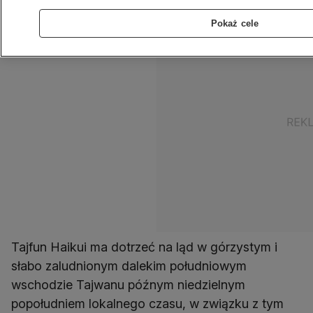
Pokaż cele
Tajfun Haikui ma dotrzeć na ląd w górzystym i
słabo zaludnionym dalekim południowym
wschodzie Tajwanu późnym niedzielnym
popołudniem lokalnego czasu, w związku z tym