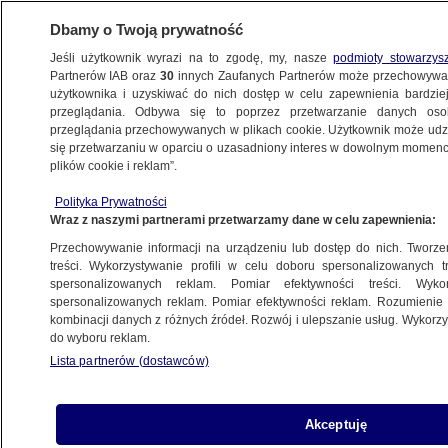
Dbamy o Twoją prywatność
Jeśli użytkownik wyrazi na to zgodę, my, nasze
podmioty stowarzys
Partnerów IAB oraz
30
innych Zaufanych Partnerów może przechowywa
METEO
użytkownika i uzyskiwać do nich dostęp w celu zapewnienia bardzi
przeglądania. Odbywa się to poprzez przetwarzanie danych os
przeglądania przechowywanych w plikach cookie. Użytkownik może udzie
ŚWIAT
się przetwarzaniu w oparciu o uzasadniony interes w dowolnym momencie
plików cookie i reklam”.
Loty odwołane, promy nie kursują, tysiące
Polityka Prywatności
ewakuowanych
Wraz z naszymi partnerami przetwarzamy dane w celu zapewnienia:
Przechowywanie informacji na urządzeniu lub dostęp do nich. Tworzeni
3.09.2023, 08:01
treści. Wykorzystywanie profili w celu doboru spersonalizowanych tr
spersonalizowanych reklam. Pomiar efektywności treści. Wyko
spersonalizowanych reklam. Pomiar efektywności reklam. Rozumienie o
Udostępnij
kombinacji danych z różnych źródeł. Rozwój i ulepszanie usług. Wykor
do wyboru reklam.
Prawie trzy tysiące osób zostało ewakuowanych
Lista partnerów (dostawców)
przed nadejściem w niedzielę tajfunu Haikui,
który według przewidywań przyniesie ulewy i
silny wiatr na południu i wschodzie Tajwanu.
Akceptuję
Odwołano wszystkie loty krajowe.