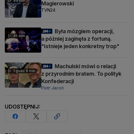
44 min
Magierowski
TVN24
Była mózgiem operacji,
45 min
a później zaginęła z fortuną.
"Istnieje jeden konkretny trop"
Machulski mówi o relacji
1 godz 6 min
z przyrodnim bratem. To polityk
Konfederacji
Piotr Jacoń
UDOSTĘPNIJ: