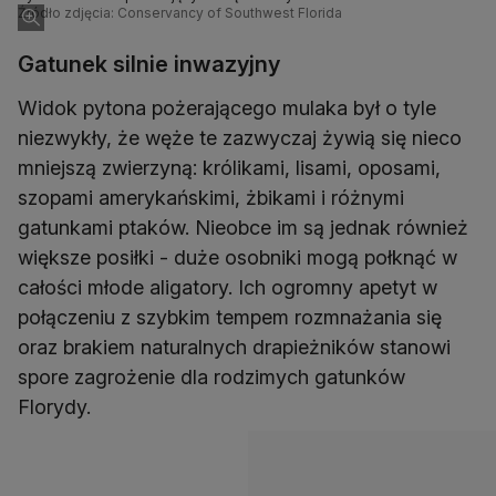
Źródło zdjęcia: Conservancy of Southwest Florida
Gatunek silnie inwazyjny
Widok pytona pożerającego mulaka był o tyle
niezwykły, że węże te zazwyczaj żywią się nieco
mniejszą zwierzyną: królikami, lisami, oposami,
szopami amerykańskimi, żbikami i różnymi
gatunkami ptaków. Nieobce im są jednak również
większe posiłki - duże osobniki mogą połknąć w
całości młode aligatory. Ich ogromny apetyt w
połączeniu z szybkim tempem rozmnażania się
oraz brakiem naturalnych drapieżników stanowi
spore zagrożenie dla rodzimych gatunków
Florydy.