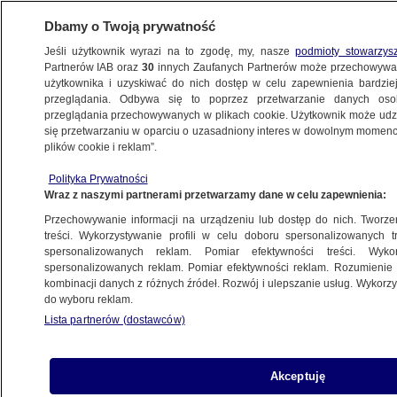
Dbamy o Twoją prywatność
Jeśli użytkownik wyrazi na to zgodę, my, nasze
podmioty stowarzys
Partnerów IAB oraz
30
innych Zaufanych Partnerów może przechowywa
METEO
użytkownika i uzyskiwać do nich dostęp w celu zapewnienia bardzi
przeglądania. Odbywa się to poprzez przetwarzanie danych os
przeglądania przechowywanych w plikach cookie. Użytkownik może udzie
ŚWIAT
się przetwarzaniu w oparciu o uzasadniony interes w dowolnym momencie
plików cookie i reklam”.
Pyton pożerał jelenia w całości.
Polityka Prywatności
"Niezapomniany widok"
Wraz z naszymi partnerami przetwarzamy dane w celu zapewnienia:
Przechowywanie informacji na urządzeniu lub dostęp do nich. Tworzeni
29.10.2024, 11:48
treści. Wykorzystywanie profili w celu doboru spersonalizowanych tr
spersonalizowanych reklam. Pomiar efektywności treści. Wyko
spersonalizowanych reklam. Pomiar efektywności reklam. Rozumienie o
Udostępnij
kombinacji danych z różnych źródeł. Rozwój i ulepszanie usług. Wykor
do wyboru reklam.
Lista partnerów (dostawców)
Akceptuję