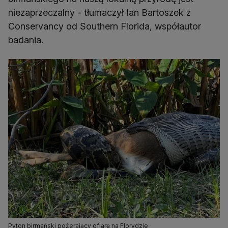
niezaprzeczalny - tłumaczył Ian Bartoszek z
Conservancy od Southern Florida, współautor
badania.
Pyton birmański pożerający ofiarę na Florydzie