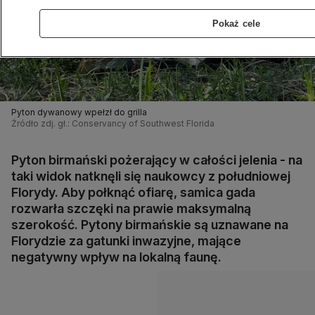
Pokaż cele
Pyton dywanowy wpełzł do grilla
Źródło zdj. gł.: Conservancy of Southwest Florida
Pyton birmański pożerający w całości jelenia - na
taki widok natknęli się naukowcy z południowej
Florydy. Aby połknąć ofiarę, samica gada
rozwarła szczęki na prawie maksymalną
szerokość. Pytony birmańskie są uznawane na
Florydzie za gatunki inwazyjne, mające
negatywny wpływ na lokalną faunę.