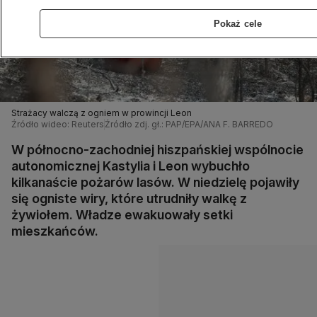
Pokaż cele
Strażacy walczą z ogniem w prowincji Leon
Źródło wideo: Reuters
Źródło zdj. gł.: PAP/EPA/ANA F. BARREDO
W północno-zachodniej hiszpańskiej wspólnocie
autonomicznej Kastylia i Leon wybuchło
kilkanaście pożarów lasów. W niedzielę pojawiły
się ogniste wiry, które utrudniły walkę z
żywiołem. Władze ewakuowały setki
mieszkańców.