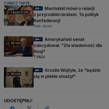
ZOBACZ TAKŻE:
Machulski mówi o relacji
1 godz 6 min
z przyrodnim bratem. To polityk
Konfederacji
Piotr Jacoń
Amerykański senat
38 min
zdecydował. "Zła wiadomość dla
Rosji"
TVN24
Groziła Wojtyle, że "będzie
45 min
się w piekle smażył"
UDOSTĘPNIJ: