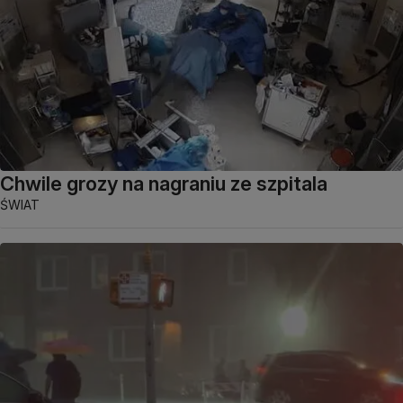
Chwile grozy na nagraniu ze szpitala
ŚWIAT