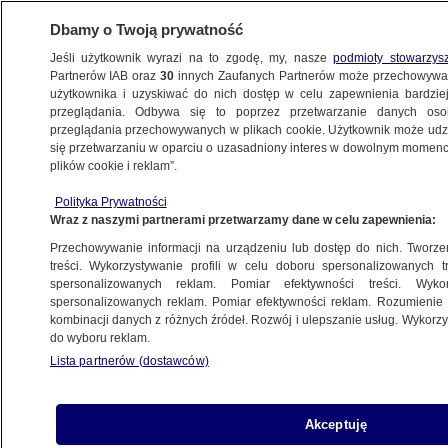
Dbamy o Twoją prywatność
Jeśli użytkownik wyrazi na to zgodę, my, nasze
podmioty stowarzys
Partnerów IAB oraz
30
innych Zaufanych Partnerów może przechowywa
METEO
użytkownika i uzyskiwać do nich dostęp w celu zapewnienia bardzi
przeglądania. Odbywa się to poprzez przetwarzanie danych os
przeglądania przechowywanych w plikach cookie. Użytkownik może udzie
ŚWIAT
się przetwarzaniu w oparciu o uzasadniony interes w dowolnym momencie
plików cookie i reklam”.
Ogniste wiry strawiły wiekowe
Polityka Prywatności
kasztanowce
Wraz z naszymi partnerami przetwarzamy dane w celu zapewnienia:
Przechowywanie informacji na urządzeniu lub dostęp do nich. Tworzeni
11.08.2025, 07:50
Aktualizacja:
11.08.2025, 15:40
treści. Wykorzystywanie profili w celu doboru spersonalizowanych tr
spersonalizowanych reklam. Pomiar efektywności treści. Wyko
spersonalizowanych reklam. Pomiar efektywności reklam. Rozumienie o
Udostępnij
kombinacji danych z różnych źródeł. Rozwój i ulepszanie usług. Wykor
do wyboru reklam.
Lista partnerów (dostawców)
Akceptuję