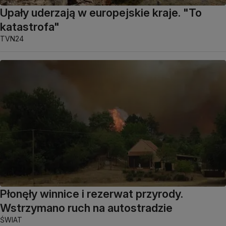
Upały uderzają w europejskie kraje. "To
katastrofa"
TVN24
Płonęły winnice i rezerwat przyrody.
Wstrzymano ruch na autostradzie
ŚWIAT