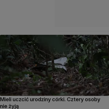
Mieli uczcić urodziny córki. Cztery osoby
nie żyją