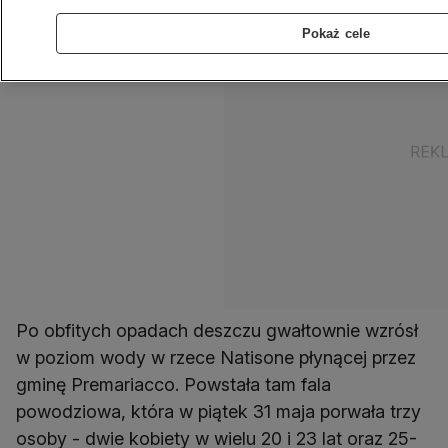
Pokaż cele
Po obfitych opadach deszczu gwałtownie wzrósł
w poziom wody w rzece Natisone płynącej przez
gminę Premariacco. Powstała tam fala
powodziowa, która w piątek 31 maja porwała trzy
osoby - dwie kobiety w wielu 20 i 23 lat oraz 25-