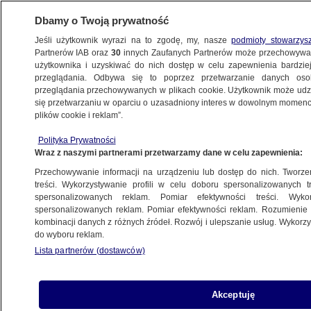
Dbamy o Twoją prywatność
Jeśli użytkownik wyrazi na to zgodę, my, nasze
podmioty stowarzys
Partnerów IAB oraz
30
innych Zaufanych Partnerów może przechowywa
METEO
użytkownika i uzyskiwać do nich dostęp w celu zapewnienia bardzi
przeglądania. Odbywa się to poprzez przetwarzanie danych os
przeglądania przechowywanych w plikach cookie. Użytkownik może udzie
ŚWIAT
się przetwarzaniu w oparciu o uzasadniony interes w dowolnym momencie
plików cookie i reklam”.
Poszli na spacer, porwała ich fala
Polityka Prywatności
powodziowa
Wraz z naszymi partnerami przetwarzamy dane w celu zapewnienia:
Przechowywanie informacji na urządzeniu lub dostęp do nich. Tworzeni
3.06.2024, 12:03
treści. Wykorzystywanie profili w celu doboru spersonalizowanych tr
spersonalizowanych reklam. Pomiar efektywności treści. Wyko
spersonalizowanych reklam. Pomiar efektywności reklam. Rozumienie o
Udostępnij
kombinacji danych z różnych źródeł. Rozwój i ulepszanie usług. Wykor
do wyboru reklam.
Ulewy nawiedziły gminę Premariacco położoną
Lista partnerów (dostawców)
we włoskiej prowincji Udine. Obfite opady
deszczu spowodowały, że powstała tam fala
powodziowa, która porwała trzy młode osoby.
Akceptuję