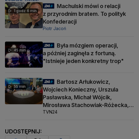
Machulski mówi o relacji
1 godz 6 min
z przyrodnim bratem. To polityk
Konfederacji
Piotr Jacoń
Była mózgiem operacji,
45 min
a później zaginęła z fortuną.
"Istnieje jeden konkretny trop"
Bartosz Arłukowicz,
55 min
Wojciech Konieczny, Urszula
Pasławska, Michał Wójcik,
Mirosława Stachowiak-Różecka,
TVN24
Barbara Socha
UDOSTĘPNIJ: