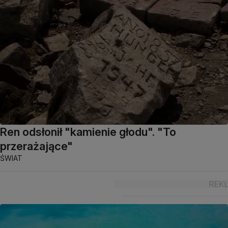
Ren odsłonił "kamienie głodu". "To
przerażające"
ŚWIAT