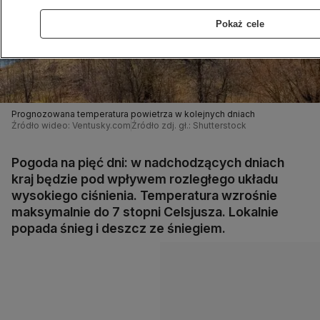
Pokaż cele
Prognozowana temperatura powietrza w kolejnych dniach
Źródło wideo: Ventusky.com
Źródło zdj. gł.: Shutterstock
Pogoda na pięć dni: w nadchodzących dniach
kraj będzie pod wpływem rozległego układu
wysokiego ciśnienia. Temperatura wzrośnie
maksymalnie do 7 stopni Celsjusza. Lokalnie
popada śnieg i deszcz ze śniegiem.