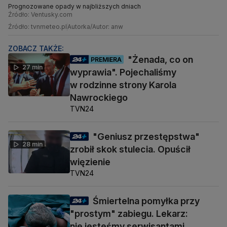
Prognozowane opady w najbliższych dniach
Źródło: Ventusky.com
Źródło: tvnmeteo.pl
Autorka/Autor: anw
ZOBACZ TAKŻE:
"Żenada, co on
PREMIERA
27 min
wyprawia". Pojechaliśmy
w rodzinne strony Karola
Nawrockiego
TVN24
"Geniusz przestępstwa"
28 min
zrobił skok stulecia. Opuścił
więzienie
TVN24
Śmiertelna pomyłka przy
"prostym" zabiegu. Lekarz:
nie jesteśmy serwisantami