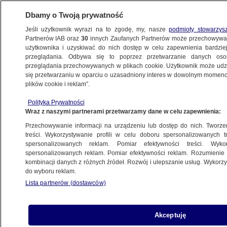
Dbamy o Twoją prywatność
Jeśli użytkownik wyrazi na to zgodę, my, nasze
podmioty stowarzys
Partnerów IAB oraz
30
innych Zaufanych Partnerów może przechowywa
METEO
użytkownika i uzyskiwać do nich dostęp w celu zapewnienia bardzi
przeglądania. Odbywa się to poprzez przetwarzanie danych os
przeglądania przechowywanych w plikach cookie. Użytkownik może udzie
POGODA
się przetwarzaniu w oparciu o uzasadniony interes w dowolnym momencie
plików cookie i reklam”.
Pogoda na pięć dni: silny wyż będzie rządził
Polityka Prywatności
aurą
Wraz z naszymi partnerami przetwarzamy dane w celu zapewnienia:
Przechowywanie informacji na urządzeniu lub dostęp do nich. Tworzeni
28.02.2022, 14:36
treści. Wykorzystywanie profili w celu doboru spersonalizowanych tr
spersonalizowanych reklam. Pomiar efektywności treści. Wyko
spersonalizowanych reklam. Pomiar efektywności reklam. Rozumienie o
Udostępnij
kombinacji danych z różnych źródeł. Rozwój i ulepszanie usług. Wykor
do wyboru reklam.
Lista partnerów (dostawców)
Akceptuję